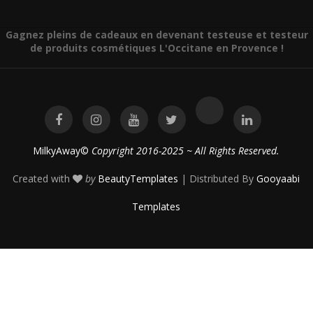
Gagnez pleins de cadeaux en devenant testeuse et testeur
de produits cosmétiques L'Occitane en Provence !
MilkyAway©
Copyright 2016-2025 ~ All Rights Reserved.
Created with
by
BeautyTemplates
| Distributed By
Gooyaabi
Templates