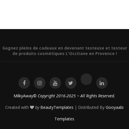
Gagnez pleins de cadeaux en devenant testeuse et testeur
de produits cosmétiques L'Occitane en Provence !
MilkyAway©
Copyright 2016-2025 ~ All Rights Reserved.
Created with
by
BeautyTemplates
| Distributed By
Gooyaabi
Templates