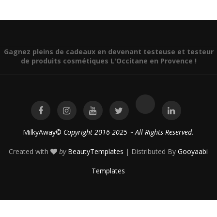
Gagnez pleins de cadeaux en devenant testeuse et testeur
de produits cosmétiques L'Occitane en Provence !
MilkyAway©
Copyright 2016-2025 ~ All Rights Reserved.
Created with
by
BeautyTemplates
| Distributed By
Gooyaabi
Templates