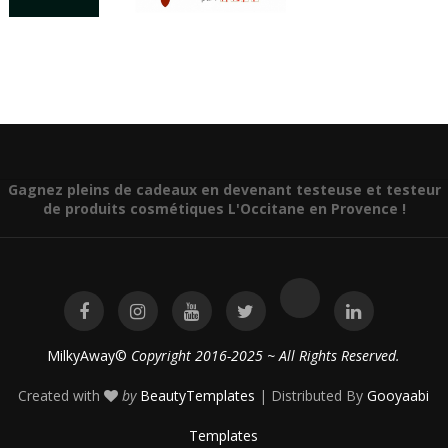
Gagnez pleins de cadeaux en devenant testeuse et testeur
de produits cosmétiques L'Occitane en Provence !
MilkyAway©
Copyright 2016-2025 ~ All Rights Reserved.
Created with
by
BeautyTemplates
| Distributed By
Gooyaabi
Templates