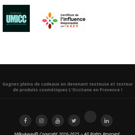
Gagnez pleins de cadeaux en devenant testeuse et testeur
de produits cosmétiques L'Occitane en Provence !
MilkyAway©
Copyright 2016-2025 ~ All Rights Reserved.