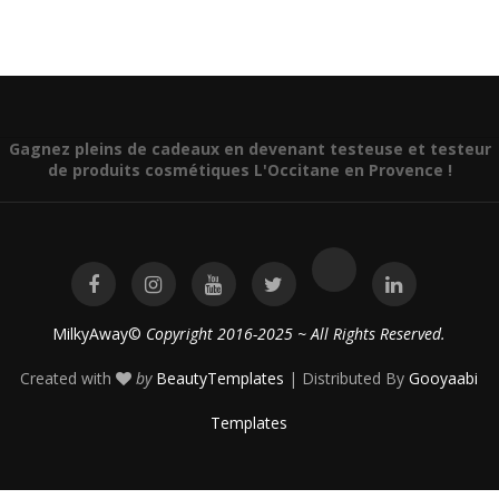
Gagnez pleins de cadeaux en devenant testeuse et testeur
de produits cosmétiques L'Occitane en Provence !
MilkyAway©
Copyright 2016-2025 ~ All Rights Reserved.
Created with
by
BeautyTemplates
| Distributed By
Gooyaabi
Templates