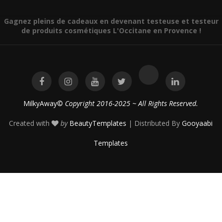
Gagnez pleins de cadeaux en devenant testeuse et testeur
de produits cosmétiques L'Occitane en Provence !
MilkyAway©
Copyright 2016-2025 ~ All Rights Reserved.
Created with
by
BeautyTemplates
| Distributed By
Gooyaabi
Templates