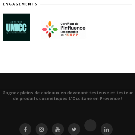
ENGAGEMENTS
Gagnez pleins de cadeaux en devenant testeuse et testeur
de produits cosmétiques L'Occitane en Provence !