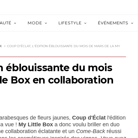
AUTÉ
MODE
LIFESTYLE
ÉVÉNEMENTS
OX
COUP D'ÉCLAT, L'ÉDITION ÉBLOUISSANTE DU MOIS DE MARS DE LA MY
on éblouissante du mois
le Box en collaboration
 arabesques de fleurs jaunes,
Coup d'Éclat
l'édition
la vue !
My Little Box
a donc voulu briller en duo
e collaboration éclatante et un
Come-Back
réussi