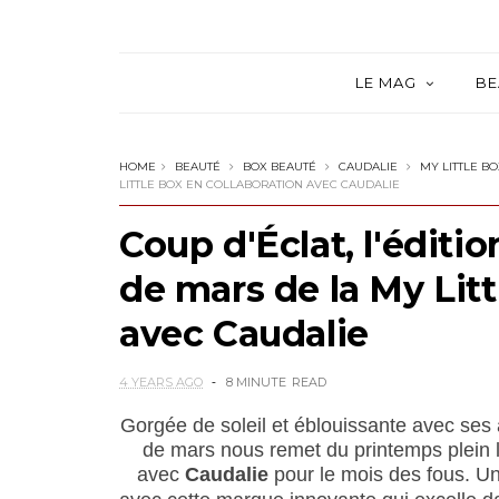
LE MAG
BE
HOME
BEAUTÉ
BOX BEAUTÉ
CAUDALIE
MY LITTLE B
LITTLE BOX EN COLLABORATION AVEC CAUDALIE
Coup d'Éclat, l'éditi
de mars de la My Litt
avec Caudalie
4 YEARS AGO
8 MINUTE
READ
Gorgée de soleil et éblouissante avec ses
de mars nous remet du printemps plein 
avec
Caudalie
pour le mois des fous. Un