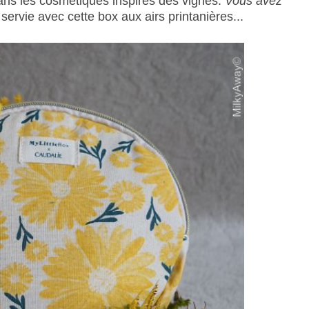
ans les
cosmétiques inspirés des vignes.
Vous avez
servie avec cette box aux airs printanières...