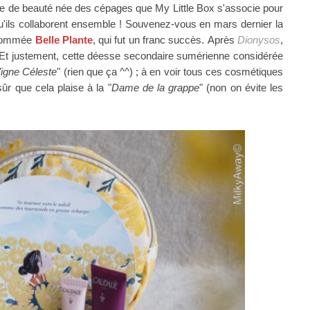
se de beauté née des cépages
que My Little Box s'associe pour
u'ils collaborent ensemble !
Souvenez-vous en mars dernier la
e nommée
Belle Plante
, qui fut un franc succès.
Après
Dionysos
,
Et justement, cette déesse secondaire sumérienne considérée
igne Céleste
" (rien que ça ^^) ; à en voir tous ces cosmétiques
sûr que cela plaise à la "
Dame de la grappe
" (non on évite les