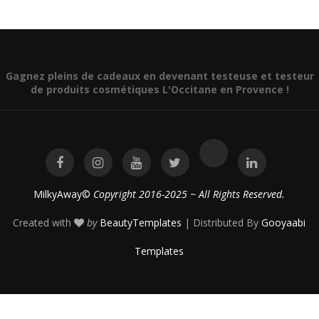
Gagnez pleins de cadeaux en devenant testeuse et testeur
de produits cosmétiques L'Occitane en Provence !
MilkyAway©
Copyright 2016-2025 ~ All Rights Reserved.
Created with
by
BeautyTemplates
| Distributed By
Gooyaabi
Templates