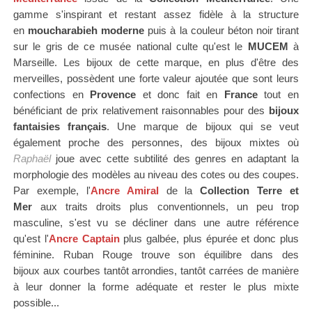
gamme s'inspirant et restant assez fidèle à la structure
en
moucharabieh moderne
puis à la couleur
béton noir
tirant
sur le gris de ce
musée national culte qu'est le
MUCEM
à
Marseille.
Les bijoux de cette marque, en plus d'être des
merveilles, possèdent une forte valeur ajoutée que sont leurs
confections en
Provence
et donc fait en
France
tout en
bénéficiant de
prix relativement raisonnables pour des
bijoux
fantaisies français
. Une marque de bijoux qui se veut
également proche des personnes, des bijoux mixtes où
Raphaël
joue avec cette subtilité des genres en adaptant la
morphologie des modèles au niveau des cotes ou des coupes.
Par exemple, l
'
Ancre Amiral
de la
Collection Terre et
Mer
aux traits droits plus conventionnels, un peu trop
masculine, s'est vu se décliner dans une autre référence
qu'est l'
Ancre Captain
plus galbée, plus épurée et
donc
plus
féminine. Ruban Rouge
trouve son équilibre
dans des
bijoux
aux courbes tantôt arrondies, tantôt carrées
de manière
à leur donner la forme adéquate et rester le plus mixte
possible...