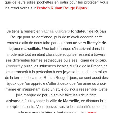
que de leurs jolies pochettes en satin pour les protéger, v
ous
les retrouverez sur
l'eshop Ruban Rouge Bijoux
.
Je tiens à remercier
Raphaël Ostorero
fondateur de Ruban
Rouge
pour
sa confiance, puis de
m'avoir accordé cette
entrevue afin de nous
faire partager son
univers lifestyle
de
bijoux
marseillais
.
Une belle marque s'inscrivant dans la
modernité tout en étant classique et qui se ressent à travers
ses différentes formes esthétiques puis ses
lignes de bijoux
.
Raphaël
y puise les influences locales du Sud de la France et
les retranscrit à la perfection à ces
joyaux
issus des entrailles
de la terre et de la mer. Ruban Rouge bijoux, ce sont aussi des
bijoux que l'on apprécie d'offrir à ceux que l'on aime ou à soi-
même en s'apprêtant avec un style qui nous ressemble.
Cette
jolie marque de par un savoir-faire issu de la fibre
artisanale
fait rayonner
la
ville de Marseille
, ce diamant brut
rempli de talents.
Vous pouvez suivre les actualités de cette
belle
marque de bijoux fantaisies
sur leur
page