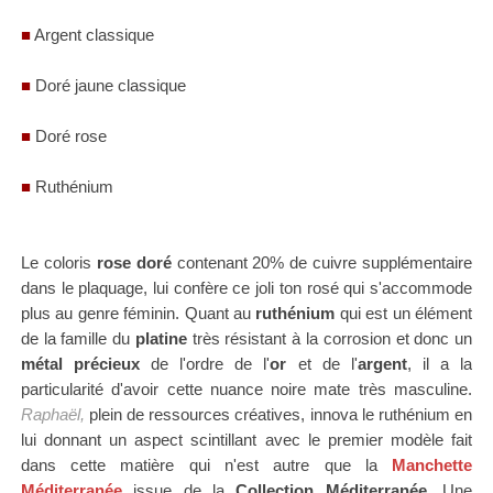
■
Argent classique
■
Doré jaune classique
■
Doré rose
■
Ruthénium
Le coloris
rose doré
contenant 20% de cuivre supplémentaire
dans le plaquage, lui confère ce joli ton rosé qui s'accommode
plus au genre féminin. Quant au
r
uthénium
qui est un élément
de la famille du
platine
très résistant à la corrosion et donc un
métal précieux
de l'ordre de l'
or
et de l'
argent
, il a la
particularité d'avoir cette nuance noire mate très masculine.
Raphaël,
plein de ressources créatives, innova le ruthénium en
lui donnant un aspect scintillant
avec le premier modèle fait
dans
c
ette matière qui n'est autre que
la
Manchette
Méditerranée
issue de la
Collection Méditerranée
. Une