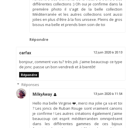
différentes collections :) Oh oui je confirme dans la
première photo il s'agit de la belle collection
Méditerranée et les autres collections sont aussi
jolies en plus d'être à la fois unisexe. Pleins de gros
bisous ma belle et prends bien soin de toi
Répondre
carfax
12 juin 2020 à 20:13
bonjour, comment vas tu? très joli. j'aime beaucoup ce type
de jonc. passe un bon vendredi et à bientôt!
Répondre
Réponses
MilkyAway
13 juin 2020 à 11:54
Hello ma belle Virginie ❤️, merci ma jolie ça va et toi
? Les joncs de Ruban Rouge sont vraiment canons
je confirme ! Les autres créations également j'aime
beaucoup cet esprit méditerranéen omniprésent
dans les différentes gammes de ces bijoux