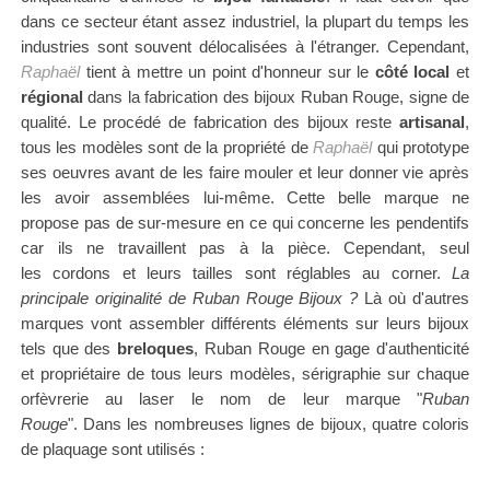
dans ce secteur étant
assez industriel, la plupart du temps les
industries sont souvent délocalisées à l'étranger. Cependant,
Raphaël
tient à mettre un point d'honneur sur le
côté local
et
régional
dans la fabrication des bijoux Ruban Rouge, signe de
qualité. Le
procédé de fabrication des bijoux reste
artisanal
,
tous les modèles sont de la propriété de
Raphaël
qui prototype
ses oeuvres avant de les faire mouler et leur donner vie après
les avoir assemblées lui-même.
Cette belle marque ne
propose pas de sur-mesure en ce qui concerne les pendentifs
car ils ne travaillent pas à la pièce. Cependant, seul
les
cordons et leurs tailles sont réglables au corner.
La
principale originalité de Ruban Rouge Bijoux ?
Là où d'autres
marques vont assembler différents éléments sur leurs bijoux
tels que des
breloques
, Ruban Rouge e
n gage d'authenticité
et propriétaire de tous leurs
modèles,
sérigraphie
sur chaque
orfèvrerie au laser le nom de leur marque "
Ruban
Rouge
"
.
Dans les nombreuses lignes de bijoux, quatre coloris
de plaquage sont utilisés :