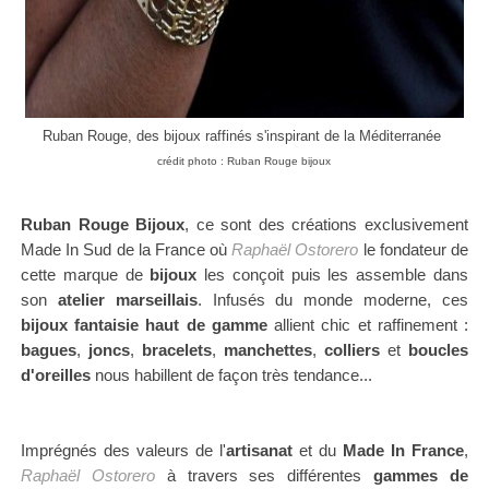
Ruban Rouge, des bijoux raffinés s'inspirant de la Méditerranée
crédit photo : Ruban Rouge bijoux
Ruban Rouge Bijoux
, ce sont des créations exclusivement
Made In Sud de la France où
Raphaël Ostorero
le fondateur de
cette marque de
bijoux
les
conçoit puis les assemble dans
son
atelier marseillais
.
Infusés du monde moderne, ces
bijoux fantaisie
haut de gamme
allient chic et
raffinement
:
bagues
,
joncs
,
bracelets
,
manchettes
,
colliers
et
boucles
d'oreilles
nous habillent de façon très
tendance...
Imprégnés des valeurs de l'
artisanat
et du
Made In France
,
Raphaël Ostorero
à travers ses différentes
gammes de