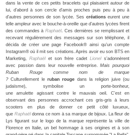
dans la vente de ces petits bracelets qui plaisaient autour de
lui, d'abord à son cercle d'amis proches puis peu à peu à
d'autres personnes de son lycée. Ses
créations
eurent une
telle ampleur avec le bouche-à-oreille que d'autres lycées firent
des commandes à
Raphaël
. Ces dernières se remplissant et
recevant régulièrement des messages sur son téléphone, il
décida de créer une page Facebook
® ainsi qu'un compte
Instagram
® où il mit ses créations. Après avoir eu son
BTS en
Marketing,
Raphaël
et son frère cadet
Lionel
s'adonnèrent
avec passion dans leur nouvelle entreprise.
Mais pourquoi
Ruban Rouge comme nom de marque
?
Culturellement
le
ruban rouge
dans la religion juive (ou
judaïsme), symbolise un porte-bonheur,
une
amulette
agissant
contre le mauvais oeil. C'est en
observant des personnes accrochant ces
gris-gris
à leurs
scooters en plus de donner ce petit côté luxueux,
que
Raphaël
donna ce nom à sa marque de bijoux.
La fleur de
Lys figurant sur le logo de la marque représente la ville de
Florence en Italie, un bel hommage à ses origines et à son
grand-père né dans la capitale Toscane surnommée "La Bella".