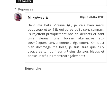
Répondre
Réponses
MilkyAway
10 juin 2020 à 12:05
Hello ma belle Virginie ❤️, je vais bien merci
beaucoup et toi ? Et oui parce qu'ils sont compact,
ils rejettent pratiquement pas de déchets et sont
ultra cleans, une bonne alternative aux
cosmétiques conventionnels également. Oh c'est
bien dommage ma belle, je suis sûre que tu y
trouveras ton bonheur :) Pleins de gros bisous et
passe un très joli mercredi également !
Répondre