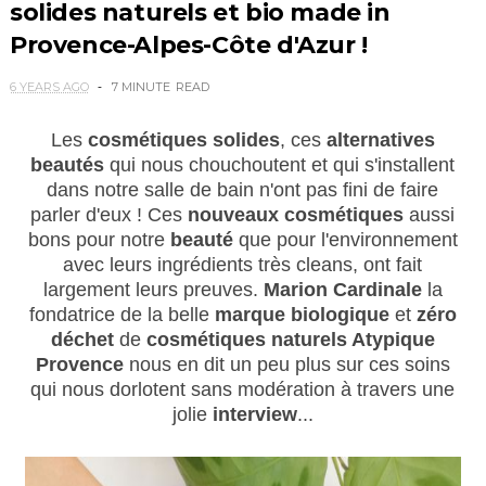
solides naturels et bio made in
Provence-Alpes-Côte d'Azur !
6 YEARS AGO
7 MINUTE
READ
Les
cosmétiques solides
, ces
alternatives
beautés
qui nous chouchoutent et qui s'installent
dans notre salle de bain n'ont pas fini de faire
parler d'eux ! Ces
nouveaux cosmétiques
aussi
bons pour notre
beauté
que pour l'environnement
avec leurs ingrédients très cleans, ont fait
largement leurs preuves.
Marion Cardinale
la
fondatrice de la belle
marque biologique
et
z
éro
déchet
de
cosmétiques naturels Atypique
Provence
nous en dit un peu plus sur ces soins
qui nous dorlotent sans modération à travers une
jolie
interview
...