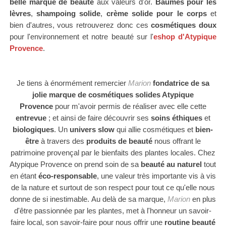
belle marque de
beauté
aux valeurs d'or
.
Baumes pour les
lèvres
,
shampoing solide
,
crème solide pour le corps
et
bien d'autres, vous retrouverez donc ces
cosmétiques doux
pour l'environnement et notre beauté sur l'
eshop d'Atypique
Provence
.
Je tiens à énormément remercier
Marion
fondatrice de sa
jolie marque de cosmétiques solides Atypique
Provence
pour m'avoir permis de réaliser avec elle cette
entrevue
; et ainsi de faire découvrir ses
soins éthiques
et
biologiques
.
Un
univers slow
qui allie cosmétiques et
bien-
être
à travers des
produits de beauté
nous
offrant le
patrimoine provençal par le bienfaits des plantes locales.
Chez
Atypique
Provence on prend soin de sa
beauté au naturel
tout
en étant
éco-responsable
, une valeur très importante vis à vis
de la nature et surtout de son respect pour tout ce qu'elle nous
donne de si inestimable.
Au delà de sa marque,
Marion
en plus
d'être
passionnée par les plantes,
met à l'honneur un savoir-
faire local, son savoir-faire pour nous offrir une
routine beauté