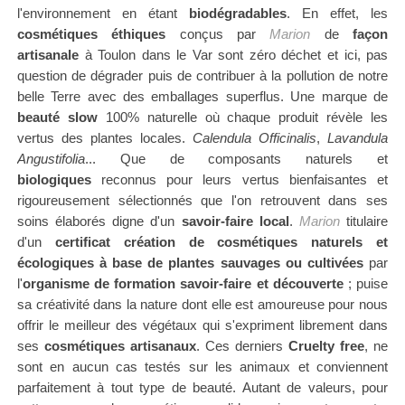
l'environnement en étant
biodégradables
. En effet, les
cosmétiques éthiques
conçus par
Marion
de
façon
artisanale
à Toulon
dans le Var
sont zéro déchet et ici, pas
question de dégrader puis de contribuer à la pollution de notre
belle Terre avec des emballages superflus. Une marque de
beauté slow
100% naturelle où c
haque produit révèle les
vertus des
plantes locales.
Calendula Officinalis
,
Lavandula
Angustifolia
... Que de
composants naturels et
biologiques
reconnus pour leurs vertus bienfaisantes et
rigoureusement
sélectionnés que l'on retrouvent dans ses
soins élaborés digne d'un
savoir-faire local
.
Marion
titulaire
d'un
certificat création de cosmétiques naturels et
écologiques à base de plantes sauvages ou cultivées
par
l'
organisme de formation
savoir-faire et découverte
;
puise
sa créativité dans la nature dont elle est amoureuse pour nous
offrir le meilleur des végétaux qui s'expriment librement dans
ses
cosmétiques artisanaux
. Ces derniers
Cruelty free
,
ne
sont en aucun cas testés sur les animaux et conviennent
parfaitement à tout type de beauté. Autant de valeurs, pour