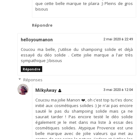
que cette belle marque te plaira ;) Pleins de gros
bisous
Répondre
helloyoumanon
2 mai 2020 à 22:49
Coucou ma belle, j'utilise du shampoing solide et déjà
essayé du déo solide . Cette jolie marque a l'air très
sympathique ;) bisous
Répondre
Réponses
MilkyAway
3 mai 2020 à 12:04
Coucou ma jolie Manon ❤️, oh c'est top tu t'es donc
initié aux cosmétiques solides :) Je n'ai pas encore
sauté le pas du shampoing solide mais ça ne
saurait tarder ! Pas encore testé le déo solide
également je le met dans ma liste à essai des
cosmétiques solides. Atypique Provence est une
belle marque avec de jolie valeurs qui met au
centre de ses soins la nature, j'adore et j'utilise les