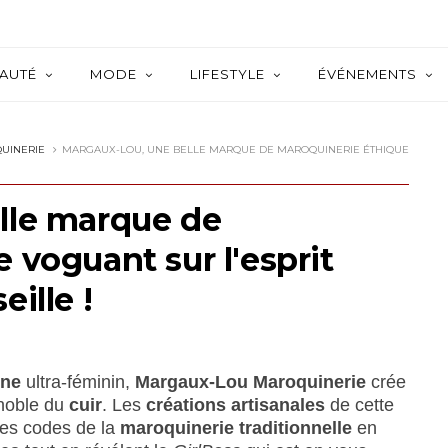
AUTÉ
MODE
LIFESTYLE
ÉVÉNEMENTS
UINERIE
MARGAUX-LOU, UNE BELLE MARQUE DE MAROQUINERIE ÉTHIQUE
lle marque de
 voguant sur l'esprit
ille !
rne
ultra-féminin,
Margaux-Lou Maroquinerie
crée
 noble du
cuir
. Les
créations artisanales
de cette
les codes de la
maroquinerie traditionnelle
en