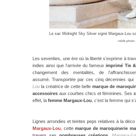
Le sac Midnight Sky Silver signé Margaux-Lou s
crédit photo
Les seventies, une ère où la liberté s'exprime à tra
indies ainsi que l'arrivée du fameux
imprimé Tie &
changement des mentalités, de l'affranchis
assumé.
Transportée par ces cinq décennies qui
Lou
la créatrice de cette belle
marque de maroquin
accessoires
aux courbes chics et féminines. Ses
c
effet, la
femme Margaux-Lou
, c'est la femme qui s
Lignes arrondies et teintes peps relatives à la dé
Margaux-Lou
, cette
marque de maroquinerie mar
travers ses
nombreuses créations
.
Margaux-L