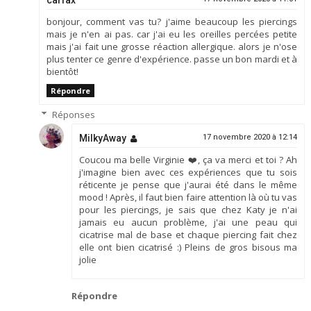
bonjour, comment vas tu? j'aime beaucoup les piercings
mais je n'en ai pas. car j'ai eu les oreilles percées petite
mais j'ai fait une grosse réaction allergique. alors je n'ose
plus tenter ce genre d'expérience. passe un bon mardi et à
bientôt!
Répondre
Réponses
MilkyAway
17 novembre 2020 à 12:14
Coucou ma belle Virginie ❤️, ça va merci et toi ? Ah
j'imagine bien avec ces expériences que tu sois
réticente je pense que j'aurai été dans le même
mood ! Après, il faut bien faire attention là où tu vas
pour les piercings, je sais que chez Katy je n'ai
jamais eu aucun problème, j'ai une peau qui
cicatrise mal de base et chaque piercing fait chez
elle ont bien cicatrisé :) Pleins de gros bisous ma
jolie
Répondre