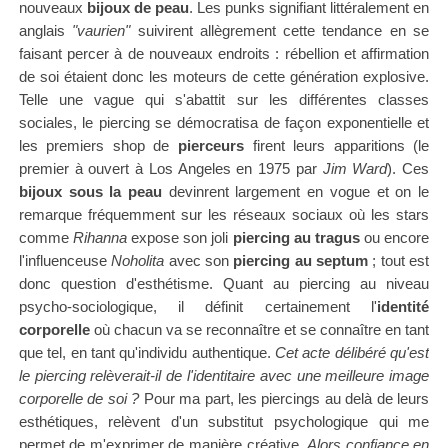
nouveaux
bijoux de peau
. Les punks signifiant littéralement en
anglais
"vaurien"
suivirent allègrement cette tendance en se
faisant percer à de nouveaux endroits : rébellion et affirmation
de soi étaient donc les moteurs de cette génération explosive.
Telle une vague qui s'abattit sur les différentes classes
sociales, le piercing se démocratisa de façon exponentielle et
les premiers shop de
pierceurs
firent leurs apparitions (le
premier à ouvert à Los Angeles en 1975 par
Jim Ward
). Ces
bijoux sous la peau
devinrent largement en vogue et on le
remarque fréquemment sur les réseaux sociaux où les stars
comme
Rihanna
expose son joli
piercing au tragus
ou encore
l'influenceuse
Noholita
avec son
piercing au septum
; tout est
donc question d'esthétisme.
Quant au
piercing au niveau
psycho-sociologique, il définit certainement l'
identité
corporelle
où chacun va se reconnaître et se connaître en tant
que tel, en tant qu'individu authentique.
Cet acte délibéré qu'est
le piercing relèverait-il de l'
identitaire avec une meilleure image
corporelle de soi ?
Pour ma part, les piercings au delà de leurs
esthétiques, relèvent d'un substitut psychologique qui me
permet de m'exprimer de manière créative.
Alors confiance en