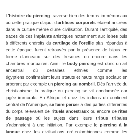
L'
histoire du piercing
traverse bien des temps immémoriaux
où cette pratique d'ajout d'
artifices corporels
étaient ancrées
dans la culture même d'une civilisation.
Durant l'antiquité, des
traces de ces
implants
artistiques
notamment aux
lobes
puis
à différents endroits du
cartilage de l'oreille
plus répandus à
cette époque,
furent retrouvés par la présence de bijoux en
forme d'anneaux sur des fresques ou encore dans les
chambres mortuaires. Ainsi, le
body piercing
est donc un art
ancestral où certaines ethnies comme les
égyptiens
confirmaient leurs statuts et hauts rangs sociaux en
arborant par exemple un
piercing au nombril
. Dès l'arrivée du
christianisme,
la pratique du piercing
se vit
condamnée car
jugée immorale. En Afrique et chez les indiens du continent
central de l'Amérique,
se faire percer
à des parties différentes
du corps relevaient de
rituels ancestraux
ou encore de
rites
de passage
où les sujets dans leurs
tribus tribales
s'adonnaient à une initiation. Par exemple le
piercing à la
langue
chez les civilisations pré-colombiennes comme les