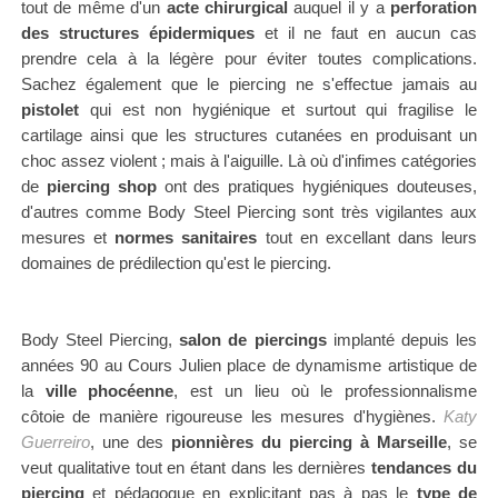
tout de même d'un
acte chirurgical
auquel il y a
perforation
des structures épidermiques
et il ne faut en aucun cas
prendre cela à la légère pour éviter toutes complications.
Sachez également que le piercing ne s'effectue jamais au
pistolet
qui est non hygiénique et surtout qui fragilise le
cartilage ainsi que les structures cutanées en produisant un
choc assez violent ; mais à l'aiguille. Là où d'infimes catégories
de
piercing shop
ont des pratiques hygiéniques douteuses,
d'autres comme Body Steel Piercing sont très vigilantes aux
mesures et
normes sanitaires
tout en excellant dans leurs
domaines de prédilection qu'est le piercing.
Body Steel Piercing,
salon de piercings
implanté depuis les
années 90 au Cours Julien place de dynamisme artistique de
la
ville phocéenne
, est un lieu où le professionnalisme
côtoie de manière rigoureuse les mesures d'hygiènes.
Katy
Guerreiro
, une des
pionnières du piercing à Marseille
, se
veut qualitative tout en étant dans les dernières
tendances du
piercing
et pédagogue en explicitant pas à pas le
type de