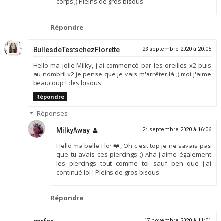
corps ;) Pleins de gros bisous
Répondre
BullesdeTestschezFlorette
23 septembre 2020 à 20:05
Hello ma jolie Milky, j'ai commencé par les oreilles x2 puis
au nombril x2 je pense que je vais m'arrêter là ;) moi j'aime
beaucoup ! des bisous
Répondre
Réponses
MilkyAway
24 septembre 2020 à 16:06
Hello ma belle Flor ❤️, Oh c'est top je ne savais pas
que tu avais ces piercings ;) Aha j'aime également
les piercings tout comme toi sauf ben que j'ai
continué lol ! Pleins de gros bisous
Répondre
carfax
17 novembre 2020 à 11:01