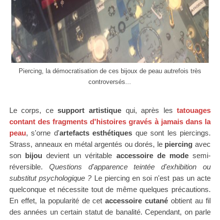
Piercing, la démocratisation de ces bijoux de peau autrefois très
controversés...
Le corps, ce
support artistique
qui, après les
tatouages
contant des fragments d'histoires gravés à jamais dans la
peau
, s'orne d'
artefacts esthétiques
que sont les piercings.
Strass, anneaux en métal argentés ou dorés, le
piercing
avec
son
bijou
devient un véritable
accessoire de mode
semi-
réversible.
Questions d'apparence teintée d'exhibition ou
substitut psychologique ?
Le piercing en soi n'est pas un acte
quelconque et nécessite tout de même quelques précautions.
En effet, la popularité de cet
accessoire cutané
obtient au fil
des années un certain statut de banalité. Cependant, on parle