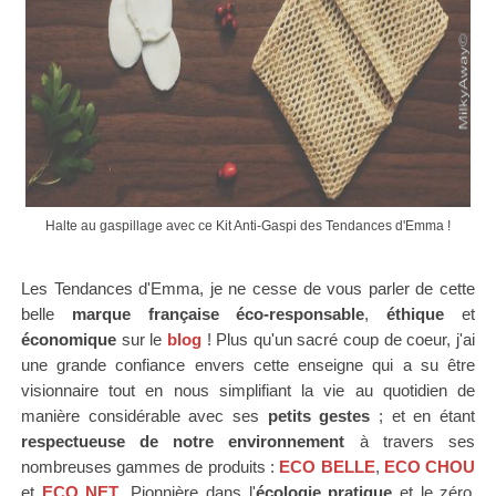
Halte au gaspillage avec ce Kit Anti-Gaspi des Tendances d'Emma !
Les Tendances d'Emma, je ne cesse de vous parler de cette
belle
marque française
éco-responsable
,
éthique
et
économique
sur le
blog
! Plus qu'un sacré coup de coeur, j'ai
une grande confiance envers cette enseigne qui a su être
visionnaire tout en nous simplifiant la vie au quotidien de
manière considérable avec ses
petits gestes
; et en étant
respectueuse de notre environnement
à travers ses
nombreuses gammes de produits :
ECO BELLE
,
ECO CHOU
et
ECO NET
.
Pionnière dans l'
écologie pratique
et le zéro