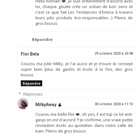
Hello Romain ❤️, je suis entièrement d'accord avec
toi, chaque goutte crée un océan de bon sens et
c'est ce que fait Les Tendances d'Emma à travers
leurs jolis produits éco-responsables :) Pleins de
gros bisous
Répondre
Flor Bela
29 octobre 2020 à 20:38
Coucou ma Jolie Milky, je l'ai aussi et je trouve le concept
super bien !plus de gachis et écolo à la fois, des gros
bisous
Répondre
Réponses
MilkyAway
30 octobre 2020 à 11:10
Coucou ma belle Flor ❤️, oh yes, il est top ce kit anti-
gaspi on est d'accord ?! Je confirme, une vraie petite
révolution écolo au quotidien dans notre salle de
bain. Pleins de gros bisous