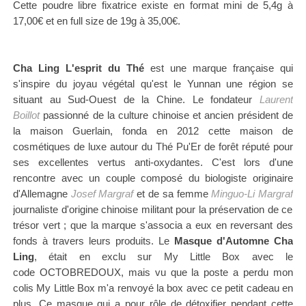
Cette poudre libre fixatrice existe en format mini de 5,4g à
17,00€ et en full size de 19g à 35,00€.
Cha Ling L'esprit du Thé
est une marque française qui
s'inspire du joyau végétal qu'est le Yunnan une région se
situant au Sud-Ouest de la Chine. Le fondateur
Laurent
Boillot
passionné de la culture chinoise et
ancien président de
la maison Guerlain, fonda en 2012 cette maison de
cosmétiques de luxe autour du Thé Pu'Er de forêt réputé pour
ses excellentes vertus anti-oxydantes. C'est lors d'une
rencontre avec un couple composé du biologiste originaire
d'Allemagne
Josef Margraf
et de sa femme
Minguo-Li Margraf
journaliste d'origine chinoise militant pour la préservation de ce
trésor vert ; que la marque s'associa a eux en reversant des
fonds à travers leurs produits.
Le
Masque d'Automne Cha
Ling
, était en exclu sur My Little Box avec le
code
OCTOBREDOUX, mais vu que la poste a perdu mon
colis My Little Box m'a renvoyé la box avec
ce petit cadeau
en
plus. Ce masque qui a pour rôle de détoxifier pendant cette