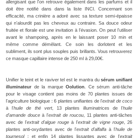
allergisant que l'on retrouve également dans les parfums et il
doit être notifié dans dans la liste INCI.
Concernant son
efficacité, ma crinière a adoré avec sa texture semi-épaisse
qui n'alourdit pas les cheveux au contraire. Sa douce odeur
fruitée et florale est une invitation à l'évasion. On peut l'utiliser
avant le shampoing, après en le laissant poser 10 min et
même comme démêlant. Ce soin les dorlotent et les
subliment, ils sont plus souples puis brillants. Vous retrouverez
ce masque capillaire intense de
250 ml à 29,00€.
Unifier le teint et le raviver tel est le mantra du
sérum unifiant
illuminateur
de la marque
Oolution
. Ce sérum anti-tâche
pour le visage contient pas moins de 70 plantes issues de
l'agriculture biologique
: 6 plantes unifiantes de l'
extrait de coco
à l'
huile de thé vert
, 13 plantes illuminatrices de l'
huile
d'amande douce
à l'
extrait de roucou
, 11 plantes anti-tâches
avec de l'
extrait d'algue rouge
à l'
extrait de vigne rouge
, 26
plantes anti-oxydantes avec de l'
extrait d'alfalfa
à l'
huile de
tournesol
; et enfin 14 plantes lissantes avec de l'
extrait