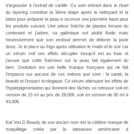
d'argousier
à l'
extrait de vanille
.
Ce soin entrant dans le rituel
du layering constitue la 3ème étape après le nettoyant et la
lotion pour préparer la peau à recevoir une première base pour
les produits suivant.
Une odeur fraîche de plantes émane du
contenant et j'adore, sa galénique est plutôt fluide mais
heureusement que son embout permet de délivrer la juste
dose. Je le place au frigo après utilisation le matin et le soir car
un sérum voit ses effets décupler lorsqu'il est au frais et
j'avoue que cette fraîcheur sur la peau fait également du
bien.
Ooolution est une belle marque française qui ne fait
l'impasse sur aucune de ces notions que sont : la
santé, la
beauté et l'impact écologique.
Ce sérum atténuant les effets de
l'hyperpigmentation qui donnent des tâches se retrouve soit en
version de
15 ml au prix de 28,00€, soit en version de 30 ml à
43,00€.
Kat Von D Beauty de son ancien nom est la célèbre marque de
maquillage créée par la tatoueuse américaine à