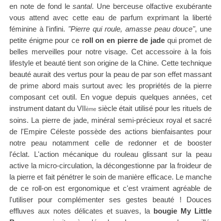
en note de fond le
santal
.
Une berceuse olfactive exubérante
vous attend avec cette eau de parfum
exprimant la liberté
féminine à l'infini.
"Pierre qui roule, amasse peau douce"
, une
petite énigme pour ce
r
oll on
en pierre de jade
qui promet de
belles merveilles pour notre visage. Cet accessoire à la fois
lifestyle et beauté tient son origine de la Chine
. Cette
technique
beauté aurait des vertus pour la peau de par son effet massant
de prime abord mais surtout avec les propriétés de la pierre
composant cet outil. En vogue depuis quelques années, cet
instrument datant
du VII
siècle était utilisé pour les rituels de
ème
soins. La pierre de jade, minéral semi-précieux royal et sacré
de l'Empire Céleste possède des actions bienfaisantes pour
notre peau notamment celle de redonner et de booster
l'éclat.
L'action mécanique du rouleau glissant sur la peau
active la micro-circulation, la décongestionne par la froideur de
la pierre et fait pénétrer le soin de manière efficace. Le manche
de ce roll-on est ergonomique et c'est vraiment agréable de
l'utiliser pour complémenter ses gestes beauté !
Douces
effluves aux notes délicates et suaves, la
bougie My Little