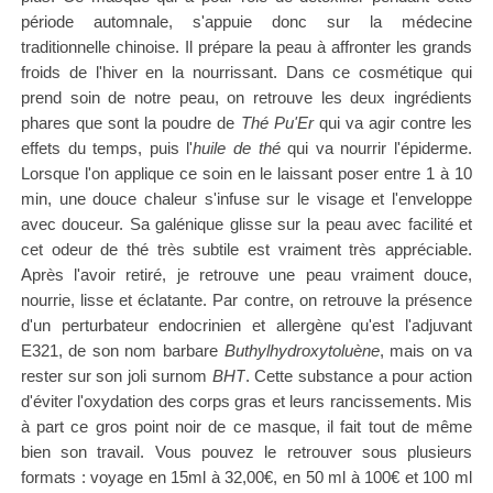
période automnale, s'appuie donc sur la médecine
traditionnelle chinoise. Il prépare la peau à affronter les grands
froids de l'hiver en la nourrissant. Dans ce cosmétique qui
prend soin de notre peau, on retrouve les deux ingrédients
phares que sont la poudre de
Thé Pu'Er
qui va agir contre les
effets du temps, puis l'
huile de thé
qui va nourrir l'épiderme.
Lorsque l'on applique ce soin en le laissant poser entre 1 à 10
min, une douce chaleur s'infuse sur le visage et l'enveloppe
avec douceur. Sa galénique glisse sur la peau avec facilité et
cet odeur de thé très subtile est vraiment très appréciable.
Après l'avoir retiré, je retrouve une peau vraiment douce,
nourrie, lisse et éclatante. Par contre, on retrouve la présence
d'un perturbateur endocrinien et allergène qu'est l'adjuvant
E321
, de son nom barbare
Buthylhydroxytoluène
, mais on va
rester sur son joli surnom
BHT
. Cette substance a pour action
d'éviter l'oxydation des corps gras et leurs rancissements. Mis
à part ce gros point noir de ce masque, il fait tout de même
bien son travail. Vous pouvez le retrouver sous plusieurs
formats : voyage en 15ml à 32,00€, en 50 ml à 100€ et 100 ml