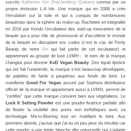
succès
Katherine Von Drachenberg Galeano
connue par sa
propre émission L.A Ink. Une marque qui en 2008 a crée
l'émulation sur la toile et qui a conquis de nombreuses
beautistas
dans la sphère du make-up. Rachetée en intégralité
en 2016 par
Kendo
l'incubateur des start-up innovantes de la
beauté qui
a pour rôle de promouvoir et
d'accélérer le monde
de la beauté en disruptant ses codes
(c'est le cas de Fenty
Beauty de notre
Riri
qui fait partie de cet incubateur)
et
appartenant au groupe de luxe LVMH ; le nom de la marque
changea pour devenir
KvD Vegan Beauty
. Des liquid lipstick
qui ont fait l'unanimité, la marque s'est beaucoup développée,
de palettes de fards à paupières aux fonds de teint. Le
manifeste
Good For Vegan
assuré par Sephora distributeur
officiel de la marque et appartenant aussi à LVMH, permet de
"certifier" que cette marque convient bien aux végétaliens. Le
Lock It Setting Powder
est une poudre fixatrice parfaite afin
de flouter la visibilité des pores non esthétiques avec sa
technologie Micro-Blurring tout en matifiant le teint. Aux
premiers abords, j'avoue que j'ai eu un peu peur du résultat car
cette poudre a une teinte blanche dite universelle qui s'adapte