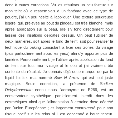
donc à toutes carnations. Vu les résultats un peu foireux sur
mon teint où je ressemblais à un fantôme avec ce type de
poudre, j'ai un peu hésité à l'appliquer. Une texture poudreuse
légère, qui, prélevée au bout du pinceau est très blanche, mais
après application sur la peau, elle s'y fond directement pour
laisser des irisations délicates dessus. On peut l'utiliser de
deux manières, soit après le fond de teint, soit pour réaliser la
technique du baking consistant à fixer des zones du visage
(plus particulièrement sous les yeux) afin d'y apporter plus de
lumière. Personnellement, je l'utilise après application du fond
de teint sur tout mon visage et le cou et j'ai vraiment été
contente du résultat. Je connais déjà cette marque de par le
liquid lipstick mat nommé
Bow N Arrow
qui est tout juste
magique. Seule coercition, la présence de
Sodium
Dehydroacetate
connu sous l'acronyme de E266, est un
conservateur synthétique partiellement interdit dans les
cosmétiques ainsi que l'alimentation à certaine dose décrété
par l'union Européenne ; et largement controversé pour son
risque nocif sur les reins si il est concentré à haute teneur.