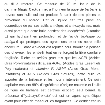
du fil à retordre. Ce masque de 70 ml issue de la
gamme
Magic Cactus
met à l'honneur la
figue de barbarie
à
travers son huile qui est produite à partir de ses pépins et
provenant du Maroc. Cet or liquide est très prisé en
cosmétique de par ses actifs anti-âges et anti-oxydantes, mais
aussi parce que cette huile contient des
tocophérols
(vitamine
E) qui hydratent en profondeur et de l'
acide linoléique
ou
oméga-6
qui protègent des agressions externes notre belle
chevelure. L'
huile d'avocat
est réputée pour stimuler la pousse
des cheveux, les embellir tout en renforçant la fibre capillaire
fragilisée. Riche en
acides gras
tels que les
AGPI
(Acides
Gras Poly-Insaturés)
dit aussi
AGPE
(Acides Gras Essentiels
Poly-Insaturés) et
vitamine F
,
AGMI
(Acide Gras Mono-
Insaturés)
et
AGS
(Acides Gras Saturés), cette huile va
apporter de la brillance et les nourrir intensément. Ce soin
capillaire contient
98% d'ingrédients d'origine naturelle et l'huile
de figue de barbarie est certifiée ecocert, seul bémol, la
présence d'
hydroxycitronellal
qui est un agent synthétique
ayant pour effet de masquer les fragrances. Ce dernier est un