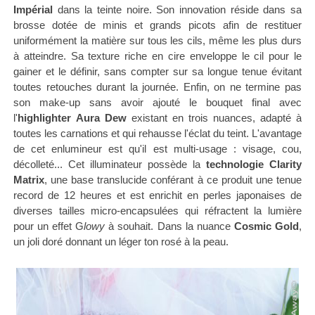
Impérial
dans la teinte noire. Son innovation réside dans sa
brosse dotée de minis et grands picots afin de restituer
uniformément la matière sur tous les cils, même les plus durs
à atteindre. Sa texture riche en cire enveloppe le cil pour le
gainer et le définir, sans compter sur sa longue tenue évitant
toutes retouches durant la journée.
Enfin, on ne termine pas
son make-up sans avoir ajouté le bouquet final avec
l'
highlighter
Aura Dew
existant en trois nuances, adapté à
toutes les carnations et qui rehausse l'éclat du teint. L'avantage
de cet enlumineur est qu'il est multi-usage : visage, cou,
décolleté... Cet illuminateur possède la
technologie Clarity
Matrix
, une base translucide conférant à ce produit une tenue
record de 12 heures et est enrichit en perles japonaises de
diverses tailles micro-encapsulées qui réfractent la lumière
pour un effet G
lowy
à souhait. Dans la nuance
Cosmic Gold
,
un joli doré
donnant un léger ton rosé à la peau.