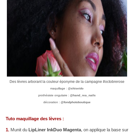
Des lèvres arborant la couleur éponyme de la campagne #octobrerose
maquillage :
@shiseido
prothésiste ongulaire :
@hand_rea_nails
décoration :
@fondphotoboutique
Tuto m
aquillage des lèvres :
1.
Munit du
LipLiner InkDuo
Magenta
, on applique la base sur