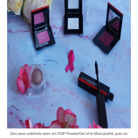
Des yeux sublimés avec les POP PowderGel et le MascaraInk, puis un