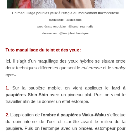
Un maquillage pour les yeux à l'effigie du mouvement #octobrerose
maquillage :
@shiseido
prothésiste ongulaire :
@hand_rea_nails
décoration :
@fondphotoboutique
Tuto m
aquillage du teint et des yeux :
Ici, il s'agit d'un maquillage des yeux hybride se situant entre
deux techniques différentes que sont le
cut crease
et le
smoky
eyes
.
1.
Sur la paupière mobile, on vient appliquer le
fard à
paupières Shin-Shin
avec un pinceau plat. Puis on vient le
travailler afin de lui donner un effet estompé.
2.
L'application de l'
ombre à paupières Waku-Waku
s'effectue
du coin interne de l'oeil et s'arrête avant le milieu de la
paupière. Puis on l'estompe avec un pinceau estompeur pour