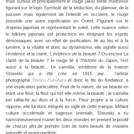
mais surtout et principalement le rouge (
aka
) teinte maîtresse
figurant sur le logo.
Symbole de la séduction, du glamour, de la
passion mais également de l'interdit en occident, le rouge
possède une autre signification en Orient. Figurant sur le
drapeau japonais et représentant le soleil, cette nuance selon
le folklore japonais est protectrice en éloignant les esprits
démoniaques avec un effet de purification. lié au feu et à la
lumière, à la vitalité et donc au dynamisme, elle signifie aussi
l'évidence et la clarté.
L'évidence de la beauté ?
Ou encore La
clarté de la beauté ? le rouge lié à l'histoire du Japon, l'est
aussi à la beauté... Le camélia, emblème de la maison
Shiseido
qui a été crée en 1915 par l'artiste
photographe
Shinzo Fukuhara
et donc le fils du fondateur, a
une explication particulière. Fruit de la nature, de sa beauté en
étant une fleur, la fleur qui est elle-même la beauté ; le camélia
est rattaché au divin et à la force. Fleur propre à la culture
nippone, elle fut donc intégrée au sigle de cette marque. Mêlant
culture occidentale et
sagesse orientale, Shiseido a su
harmonieusement marier les deux mondes en prenant le positif
de chacun afin de prendre soin de notre beauté de manière
naturelle et avant-gardiste.