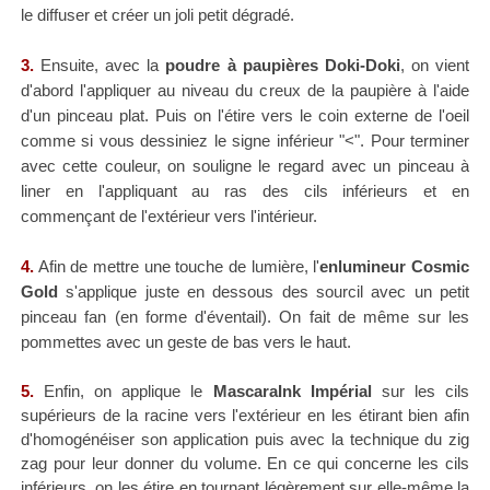
le diffuser et créer un joli petit dégradé.
3.
Ensuite, avec la
poudre à paupières Doki-Doki
, on vient
d'abord l'appliquer au niveau du c
reux de la paupière à l'aide
d'un pinceau plat. Puis on l'étire vers le coin externe de l'oeil
comme si vous dessiniez le signe inférieur "<". Pour terminer
avec cette couleur, on souligne le regard avec un pinceau à
liner en l'appliquant au ras des cils inférieurs et en
commençant de l'extérieur vers l'intérieur.
4.
Afin de mettre une touche de lumière, l'
enlumineur Cosmic
Gold
s'applique juste en dessous des sourcil avec un petit
pinceau fan (en forme d'éventail). On fait de même sur les
pommettes avec un geste de bas vers le haut.
5.
Enfin, on applique le
MascaraInk Impérial
sur les cils
supérieurs de la racine vers l'extérieur en les étirant bien
afin
d'homogénéiser son application
puis avec la technique du zig
zag pour leur donner du volume. En ce qui concerne les cils
inférieurs, on les étire en tournant légèrement sur elle-même la