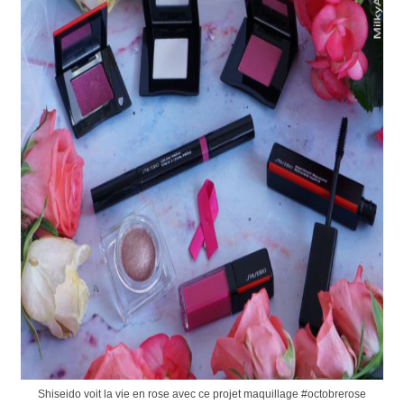
Shiseido voit la vie en rose avec ce projet maquillage #octobrerose