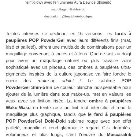
teint glowy avec l'enlumineur Aura Dew de Shiseido
maquillage :
@shiseido
décoration :
@fondphotoboutique
Teintes intenses se déclinant en 16 versions, les
fards à
paupières POP PowderGel
avec leurs différents finis (mat,
irisé et pailleté), offrent une multitude de combinaisons pour un
maquillage convenant à toutes et à tous. Que ce soit au doigt
pour avoir un maquillage naturel ou plus travaillé voire
sophistiqué avec un pinceau, ces ombres à paupières ultra-
pigmentés inspirés de la culture japonaise va faire fondre le
coeur des
make-up addict
! Le sublime
POP
PowderGel
Shin-Shin
de couleur blanche indispensable pour
ajouter de la lumière dans tout make-up, met en valeurs les
yeux avec sa finition irisée. La tendre
ombre à paupières
Waku-Waku
en teinte rose au finit
mat intensifie et rend le
maquillage plus graphique, tandis que le
fard à paupières
POP PowderGel
Doki-Doki
sublime rouge avec son effet
pailleté, magnifie et rend glamour le regard. Cils domptés,
volumineux et plus longs,
c'est l'oeuvre du
MascaraInk