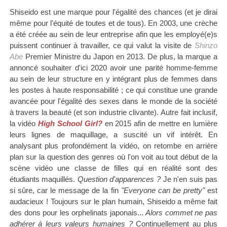
Shiseido est une marque pour l'égalité des chances (et je dirai
même pour l'équité de toutes et de tous). En 2003, une crèche
a été créée au sein de leur entreprise afin que les employé(e)s
puissent continuer à travailler, ce qui valut la visite de
Shinzo
Abe
Premier Ministre du Japon en 2013. De plus, la marque a
annoncé souhaiter d'ici 2020 avoir une parité homme-femme
au sein de leur structure en y intégrant plus de femmes dans
les postes à haute responsabilité ; ce qui constitue une grande
avancée pour l'égalité des sexes dans le monde de la société
à travers la beauté (et son industrie clivante).
Autre fait inclusif,
la vidéo
High School Girl?
en 2015 afin de mettre en lumière
leurs lignes de maquillage, a suscité un vif intérêt. En
analysant plus profondément la vidéo, on retombe en arrière
plan sur la question des genres où l'on voit au tout début de la
scène vidéo une classe de filles qui en réalité sont des
étudiants maquillés.
Question d'apparences ?
Je n'en suis pas
si sûre, car le message de la fin
"Everyone can be pretty"
est
audacieux ! Toujours sur le plan humain, Shiseido a même fait
des dons pour les orphelinats japonais...
Alors commet ne pas
adhérer à leurs valeurs humaines ?
Continuellement au plus