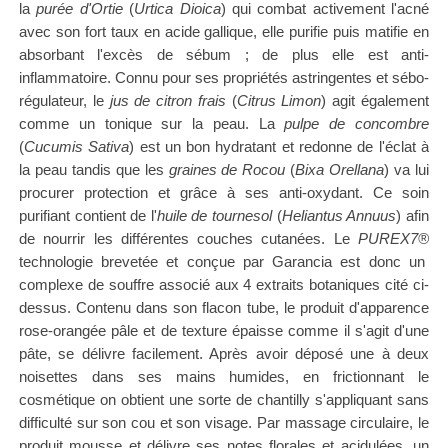
la
purée d'Ortie
(
Urtica Dioica
) qui combat activement l'acné
avec son fort taux en acide gallique, elle purifie puis matifie en
absorbant l'excès de sébum ; de plus elle est anti-
inflammatoire. Connu pour ses propriétés astringentes et sébo-
régulateur, le
jus de citron frais
(
Citrus Limon
) agit également
comme un tonique sur la peau. La
pulpe de concombre
(
Cucumis Sativa
) est un bon hydratant et redonne de l'éclat à
la peau tandis que les
graines de Rocou
(
Bixa Orellana
) va lui
procurer protection et grâce à ses anti-oxydant. Ce soin
purifiant contient de l'
huile de tournesol
(
Heliantus Annuus
) afin
de nourrir les différentes couches cutanées.
Le
PUREX7®
technologie brevetée et conçue par Garancia est donc un
complexe de souffre associé aux 4 extraits botaniques cité ci-
dessus. Contenu dans son flacon tube, le produit d'apparence
rose-orangée pâle et de texture épaisse comme il s'agit d'une
pâte, se délivre facilement. Après avoir déposé une à deux
noisettes dans ses mains humides, en frictionnant le
cosmétique on obtient une sorte de chantilly s'appliquant sans
difficulté sur son cou et son visage. Par massage circulaire, le
produit mousse et délivre ses notes florales et acidulées, un