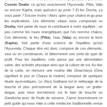
Cosmic Dealer
ce qu'est exactement l'Ayurveda.
Pitta, Vata
ou encore Kapha, mais quèsaco au juste ?
Et les Dosha, ça
vous parle ?
Encore moins ! Alors
open your chakra
et go pour
les explications. Les éléments vitaux nous composant ou
Dosha
, font partie de nous et contribuent à notre équilibre ; un
peu comme les roues énergétiques que l'on nomme chakra.
Ces éléments, le feu (
Pitta
), l'eau (
Vata
) ou encore la terre
(
Kapha
), font partie d'une science de l'équilibre qu'est
l'Ayurveda. Chaque être est donc composé de ces éléments,
seul ou en combinaison, et déterminent une sorte de type de
profil. Pour les équilibrer, cela passe par une alimentation
saine, des activités physique ainsi que la culture de soi. Au dos
de la carte, on retrouve une routine dite
Dinacharya
(
Dina
signifiant le jour et
Charya
la routine) composé de quelques
rituels ayurvediques. Le Jhiva Sodhana est le nettoyage de la
bouche et plus précisément de la langue avec un gratte-
langue, puis nous enchaînons sur le bain de bouche ou
Gandusha
avec de l'huile de sésame. J'aime énormément ce
petit guide qui nous initie à cette médecine traditionnelle venue