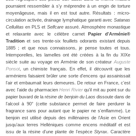
pourraient ressembler à s'y méprendre à un engin de torture
moyenâgeuse, mais il en est tout autre. Résultats : micro-
circulation activée, drainage lymphatique garanti avec
Satanas
Cellulitas
en PLS et
Selfcare
assuré.
Atmosphère monastique
et relaxante avec le célèbre carnet
Papier d'Arménie®
Tradition
et ses trente-six feuillets odorants existant depuis
1885 ; et que nous connaissons, je pense toutes et tous.
Intemporelles, les lamelles ont été créées à la fin du XIXe
siècle suite au voyage
en Arménie
de son créateur
Auguste
Ponsot
, un chimiste français. En effet, il découvrit que les
arméniens faisaient brûler une sorte d'encens qui assainissait
l'air et embaumait leurs demeures. De retour en France, c'est
avec l'aide du pharmacien
Henri Rivier
qu'il mit au point sur du
papier buvard de la
r
ésine de benjoin du Laos
dissoute dans de
l'alcool à 90° (cette substance permet de faire perdurer la
fragrance sans pour autant que le papier ne s'enflamme). Le
benjoin est utilisé depuis des millénaires de l'Asie en Orient
jusqu'aux terres Helléniques comme encens méditatif et est
issu de la résine d'une plante de l'espèce
Styrax
. Caractère