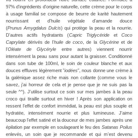
97% d'ingrédients d'origine naturelle, cette crème pour le corps
à usage familial se compose de beurre de karité hautement
nourrissant et d'huile végétale d'amande douce
(
Prunus
Amygdalus Dulcis
) qui protège la peau et la nourrie.
D'autres actifs hydratants (
Capric Triglycéride
et
Coco
Caprylate
dérivés de l'
huile de coco
, de la
Glycérine
et de
l'
Oléate de Glycéryle
entre autres) viennent nourrir
intensément la peau sans pour autant la graisser. Conditionné
dans son tube de 100ml, le soin de couleur blanche et aux
douces effluves légèrement "
iodées
", nous donne une crème à
la galénique assez riche mais non collante (comme vous le
savez, j'ai horreur de cela et je pense que je ne suis pas la
seule ^^). J'utilise surtout ce soin sur mes jambes à la peau
croco qui tiraille surtout en hiver ! Après son application on
ressent l'effet de confort immédiat, la peau est plus souple et
hydratée, intensément nourrie et plus lumineuse. J'aime
beaucoup l'effet satiné et la douceur de mes jambes après une
épilation par exemple en soulageant le feu des
Satanas Poilus
enlevés, un soin que je recommande et qui m'est devenu