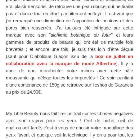
vrai plaisir sensoriel. Je retrouve une peau douce, qui ne tiraille
pas et douce tout en étant parfaitement nettoyé. Il est vrai que
j'ai remarqué une diminution de l'apparition de boutons et des
pores bien resserrés.
J'ai toujours été intriguée par cette
marque avec son "
alchimie botanique du futur
" et leurs
gammes de produits de beauté qui ont été de multiple fois
brevetés ; et encore une fois, je suis très loin d'être déçue
(sauf pour Diabolique Glaçon issu de la
box de juillet en
collaboration avec la marque de mode Albertine
).
Il y a
donc de quoi marabouter notre minois avec cette pâte
moussante qui déloge toutes les impuretés ! Ce soin purifiant
d'une contenance de 150g se retrouve sur l'eshop de Garancia
au prix de 24,90€.
My Little Beauty nous fait tirer un trait sur les choses négatives
avec son crayon pour les yeux ! Oeil de biche, oeil de
chat
ou
oeil fardé
, c'est à vous de choisir votre maquillage des
yeux favori, et quelque soit la technique il y en a pour tout les