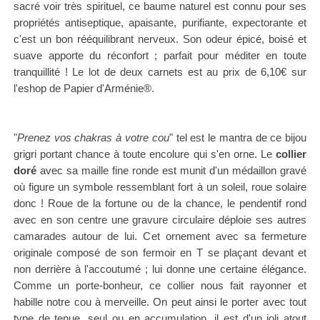
sacré voir très spirituel, ce baume naturel est connu pour ses
propriétés antiseptique, apaisante, purifiante, expectorante et
c'est un bon rééquilibrant nerveux. Son odeur épicé, boisé et
suave apporte du réconfort ;
parfait pour méditer en toute
tranquillité ! Le lot de deux carnets est au prix de 6,10€ sur
l'eshop de
Papier d'Arménie®
.
"
Prenez vos chakras à votre cou
" tel est le mantra de ce bijou
grigri portant chance à toute encolure qui s'en orne. Le
collier
doré
avec sa maille fine ronde est munit d'un médaillon gravé
où figure un symbole ressemblant fort à un soleil, roue solaire
donc ! Roue de la fortune ou de la chance, le pendentif rond
avec en son centre une gravure circulaire déploie ses autres
camarades autour de lui. C
et ornement avec sa fermeture
originale composé de son fermoir en T se plaçant devant et
non derrière à l'accoutumé ; lui donne une certaine élégance.
Comme un porte-bonheur, ce collier nous fait rayonner et
habille notre cou à merveille. On peut ainsi le porter avec tout
type de tenue, seul ou en accumulation, il est d'un joli atout