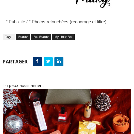
* Publicité /
*
Photos retouchées (recadrage et filtre)
Tags :
Beauté
Box Beauté
My Little Box
PARTAGER
Tu peux aussi aimer...