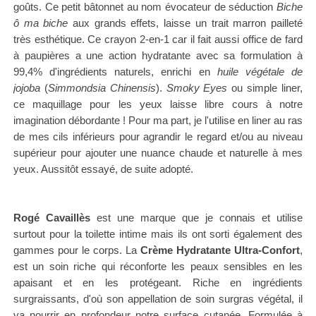
goûts. Ce petit bâtonnet au nom évocateur de séduction
Biche
ô ma biche
aux grands effets, laisse un trait marron pailleté
très esthétique. Ce crayon 2-en-1 car il fait aussi office de fard
à paupières a une action hydratante avec sa formulation à
99,4% d'ingrédients naturels, enrichi en
huile végétale de
jojoba
(
Simmondsia Chinensis
).
Smoky Eyes
ou simple liner,
ce maquillage pour les yeux laisse libre cours à notre
imagination débordante ! Pour ma part, je l'utilise en liner au ras
de mes cils inférieurs pour agrandir le regard et/ou au niveau
supérieur pour ajouter une nuance chaude et naturelle à mes
yeux. Aussitôt essayé, de suite adopté.
Rogé Cavaillès
est une marque que je connais et utilise
surtout pour la toilette intime mais ils ont sorti également des
gammes pour le corps. La
Crème Hydratante Ultra-Confort
,
est un soin riche qui réconforte les peaux sensibles en les
apaisant et en les protégeant. Riche en ingrédients
surgraissants, d'où son appellation de soin surgras végétal, il
va nourrir en profondeur notre surface cutanée. Formulée à