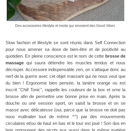
Des accessoires lifestyle et mode qui envoient des Good Vibes
Slow fashion et lifestyle se sont réunis dans Self Connection
pour nous amener sa dose de bien-être et de positivité au
quotidien.
En pleine conscience est le nom de cette
brosse de
massage
qui saura détendre les muscles tendus et nous
décrisper. Accessoire indispensable zen, on s'attaque donc au
nerf de la guerre avec cet objet massant qui ne nous veut que
du bien ! Ergonomie bien pensée, la lanière orange où est
inscrit "
Chill Tonic
", rappelle les couleurs de la box et orne la
brosse afin de permettre une bonne prise en main. Après la
douche ou une session sport, on saisit la brosse et on se
masse avec délicatesse (oui, parce que la brosse ne doit pas
nous maltraiter tout de même ^^) par des mouvements
circulaires et/ou de haut en bas et le tour est joué ! Son dos en
bois regroupant des picots eux aussi dans la même matière