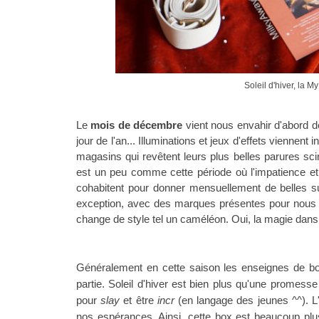
Soleil d'hiver, la 
Le
mois de décembre
vient nous envahir d'abord d
jour de l'an... Illuminations et jeux d'effets viennent 
magasins qui revêtent leurs plus belles parures scint
est un peu comme cette période où l'impatience et l
cohabitent pour donner mensuellement de belles su
exception, avec des marques présentes pour nous e
change de style tel un caméléon. Oui, la magie dans c
Généralement en cette saison les enseignes de box 
partie. Soleil d'hiver est bien plus qu'une promesse
pour
slay
et être
incr
(en langage des jeunes ^^). 
nos espérances. Ainsi, cette box est beaucoup pl