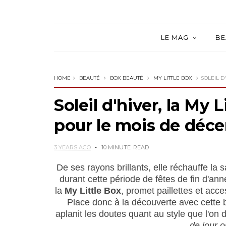
LE MAG
BE
HOME
BEAUTÉ
BOX BEAUTÉ
MY LITTLE BOX
SOLEIL D
Soleil d'hiver, la My 
pour le mois de déce
3 YEARS AGO
10 MINUTE
READ
De ses rayons brillants, elle réchauffe la s
durant cette période de fêtes de fin d'an
la
My Little Box
, promet paillettes et acc
Place donc à la découverte avec cette b
aplanit les doutes quant au style que l'on d
de jour o