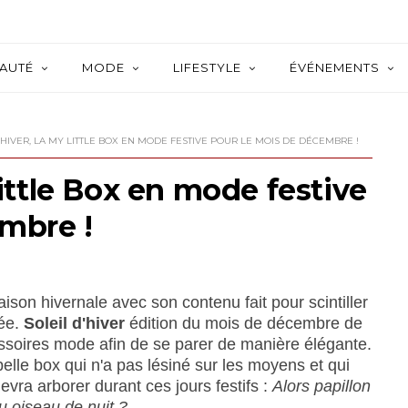
AUTÉ
MODE
LIFESTYLE
ÉVÉNEMENTS
'HIVER, LA MY LITTLE BOX EN MODE FESTIVE POUR LE MOIS DE DÉCEMBRE !
Little Box en mode festive
mbre !
aison hivernale avec son contenu fait pour scintiller
née.
Soleil d'hiver
édition du mois de décembre de
essoires mode afin de se parer de manière élégante.
elle box qui n'a pas lésiné sur les moyens et qui
evra arborer durant ces jours festifs :
Alors papillon
u oiseau de nuit ?