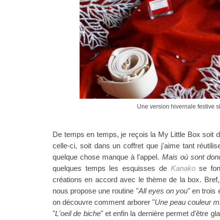
Une version hivernale festive 
De temps en temps, je reçois la My Little Box soit
celle-ci, soit dans un coffret que j'aime tant réuti
quelque chose manque à l'appel.
Mais où sont donc
quelques temps les esquisses de
Kanako
se fon
créations en accord avec le thème de la box.
Bref
nous propose une routine "
All eyes on you
" en trois
on découvre comment arborer "
Une peau couleur mi
"
L'oeil de biche
" et enfin la dernière permet d'être gl