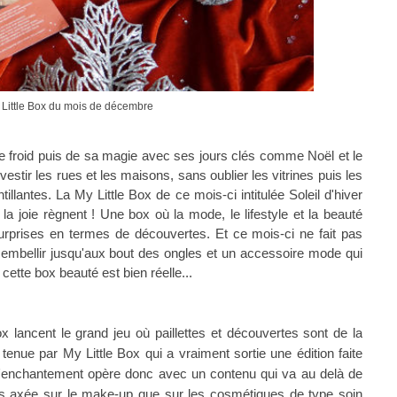
My Little Box du mois de décembre
e froid puis de sa magie avec ses jours clés comme Noël et le
investir les rues et les maisons, sans oublier les vitrines puis les
illantes. La My Little Box de ce mois-ci intitulée Soleil d'hiver
a joie règnent ! Une box où la mode, le lifestyle et la beauté
rprises en termes de découvertes. Et ce mois-ci ne fait pas
mbellir jusqu'aux bout des ongles et un accessoire mode qui
ette box beauté est bien réelle...
lancent le grand jeu où paillettes et découvertes sont de la
 tenue par My Little Box qui a vraiment sortie une édition faite
L'enchantement opère donc avec un contenu qui va au delà de
us axée sur le make-up que sur les cosmétiques de type soin