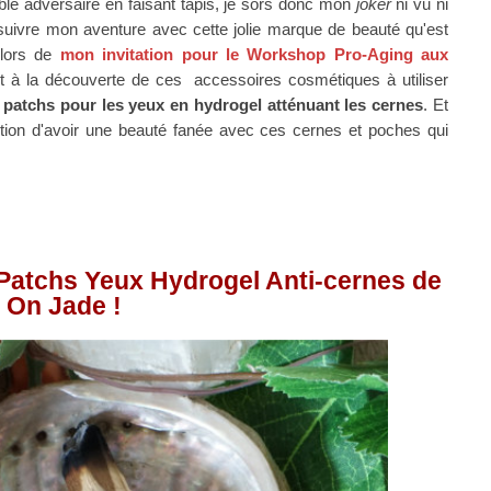
able adversaire en faisant tapis, je sors donc mon
joker
ni vu ni
uivre mon aventure avec cette jolie marque de beauté qu'est
lors de
mon invitation pour le Workshop Pro-Aging aux
t à la découverte de ces
accessoires cosmétiques à utiliser
s
patchs pour les yeux en hydrogel atténuant les cernes
.
Et
tion d'avoir une beauté fanée avec ces cernes et poches qui
es Patchs Yeux Hydrogel Anti-cernes de
l On Jade !