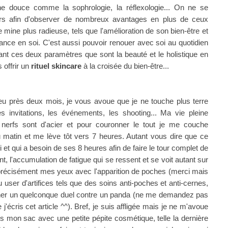
ne douce comme la sophrologie, la réflexologie... On ne se
rs afin d'observer de nombreux avantages en plus de ceux
 mine plus radieuse, tels que l'amélioration de son bien-être et
iance en soi. C'est aussi pouvoir renouer avec soi
au quotidien
ant ces deux paramètres que sont la beauté et le holistique en
 offrir un
rituel skincare
à la croisée du bien-être...
eu près deux mois, je vous avoue que je ne touche plus terre
s invitations, les événements, les shooting... Ma vie pleine
es nerfs sont d'acier et pour couronner le tout je me couche
matin et me lève tôt vers 7 heures. Autant vous dire que ce
i et qui a besoin de ses 8 heures afin de faire le tour complet de
t, l'accumulation de fatigue qui se ressent et se voit autant sur
récisément mes yeux avec l'apparition de poches (merci mais
 user d'artifices tels que des soins anti-poches et anti-cernes,
ner un quelconque duel contre un panda (ne me demandez pas
'écris cet article ^^). Bref, je suis affligée mais je ne m'avoue
ns mon sac avec une petite pépite cosmétique, telle la dernière