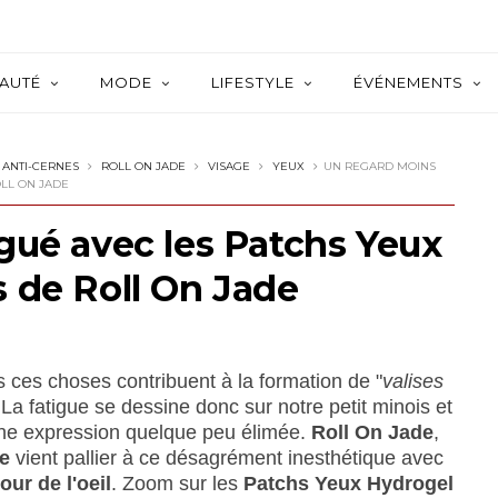
AUTÉ
MODE
LIFESTYLE
ÉVÉNEMENTS
 ANTI-CERNES
ROLL ON JADE
VISAGE
YEUX
UN REGARD MOINS
LL ON JADE
gué avec les Patchs Yeux
 de Roll On Jade
s ces choses contribuent à la formation de "
valises
. La fatigue se dessine donc sur notre petit minois et
ne expression quelque peu élimée.
Roll On Jade
,
e
vient pallier à ce désagrément inesthétique avec
our de l'oeil
. Zoom sur les
Patchs Yeux Hydrogel