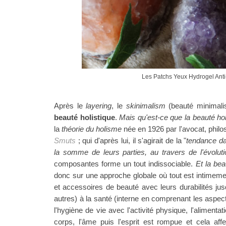
Les Patchs Yeux Hydrogel Anti
Après le
layering
, le
skinimalism
(beauté minimalis
beauté holistique
.
Mais qu'est-ce que la beauté hol
la
théorie du holisme
née en 1926 par l'
avocat, philo
Smuts
; qui d'après lui, il s'agirait de la "
tendance da
la somme de leurs parties, au travers de l'évoluti
composantes forme un tout indissociable.
Et la bea
donc sur une approche globale où tout est intimeme
et accessoires de beauté avec leurs durabilités ju
autres) à la santé (interne en comprenant les aspect
l'hygiène de vie avec l'activité physique, l'alimentat
corps, l'âme puis l'esprit est rompue et cela affe