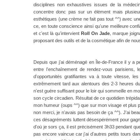
disciplines non exhaustives issues de la médeci
concentre donc pas sur un élément mais plusieu
esthétiques (une crème ne fait pas tout ^^) avec une
ce, en toute conscience ainsi qu'une meilleure conf
et c'est là qu'intervient
Roll On Jade
, marque joign
proposant des outils et de la cosmétique afin de nous
Depuis que j'ai déménagé en Île-de-France il y a p
entre l'enchaînement de rendez-vous parisiens, le
d'opportunités gratifiantes va à toute vitesse, l
extrêmement tard aux alentours des 2-3 heures du 
n'est guère suffisant pour le loir qui sommeille en mo
son cycle circadien. Résultat de ce quotidien trépidan
mon humeur (oups ^^) que sur mon visage et plus p
non merci, je n'avais pas besoin de ça ^^). J'ai beau
ces désagréments luttent désespérément pour gag
d'où je sors ça, il est précisément 3h33 pendant que j
pas encore vaincue car j'ai d'autres petits tours da