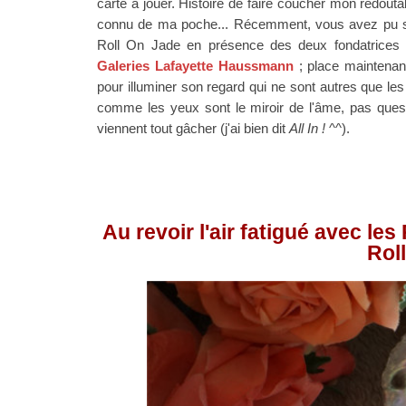
carte à jouer. Histoire de faire coucher mon redout
connu de ma poche... Récemment, v
ous avez pu s
Roll On Jade en présence des deux fondatrices 
Galeries Lafayette Haussmann
; place maintenan
pour illuminer son regard
qui ne sont autres que le
comme les yeux sont le miroir de l'âme, pas ques
viennent tout gâcher
(j'ai bien dit
All In !
^^).
Au revoir l'air fatigué avec l
Rol