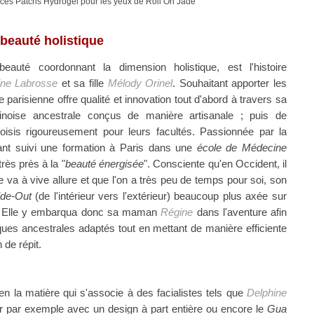
 de ces Patchs Hydrogel pour les yeux de Roll On Jade
 beauté holistique
uté coordonnant la dimension holistique, est l'histoire
ne Labrosse
et sa fille
Mélody Orinel
. Souhaitant apporter les
 parisienne offre qualité et innovation tout d'abord à travers sa
inoise ancestrale conçus de manière artisanale ; puis
de
hoisis rigoureusement pour leurs facultés. Passionnée par la
yant suivi une formation à Paris dans une
école de Médecine
rès près à la "
beauté énergisée
". Consciente qu'en Occident, il
e va à vive allure et que l'on a très peu de temps pour soi, son
ide-Out
(de l'intérieur vers l'extérieur) beaucoup plus axée sur
en. Elle y embarqua donc sa maman
Régine
dans l'aventure afin
iques ancestrales adaptés tout en mettant de manière efficiente
 de répit.
n la matière qui s'associe à des facialistes tels que
Delphine
r par exemple avec un design à part entière ou encore le
Gua