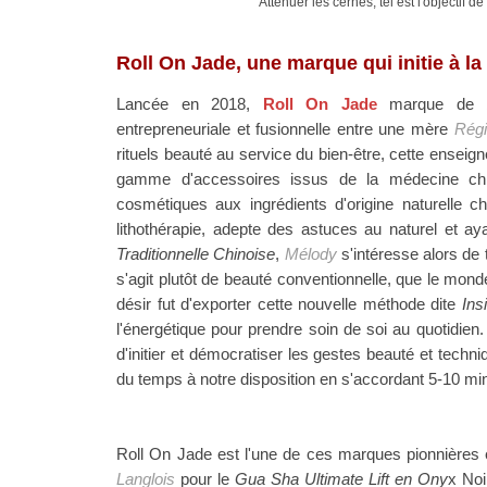
Atténuer les cernes, tel est l'objectif
Roll On Jade, une marque qui initie à la
Lancée en 2018,
Roll On Jade
marque de bea
entrepreneuriale et fusionnelle entre une mère
Régi
rituels beauté au service du bien-être, cette enseigne
gamme d'
accessoires issus de la médecine ch
cosmétiques aux ingrédients d'origine naturelle c
lithothérapie, adepte des astuces au naturel et a
Traditionnelle Chinoise
,
Mélody
s'intéresse alors de t
s'agit plutôt de beauté conventionnelle, que le mond
désir fut d'exporter cette nouvelle méthode dite
Ins
l'énergétique pour prendre soin de soi au quotidi
d'initier et démocratiser les gestes beauté et techn
du temps à notre disposition en s'accordant 5-10 min
Roll On Jade est l'une de ces marques pionnières e
Langlois
pour le
Gua Sha Ultimate Lift en Ony
x Noi