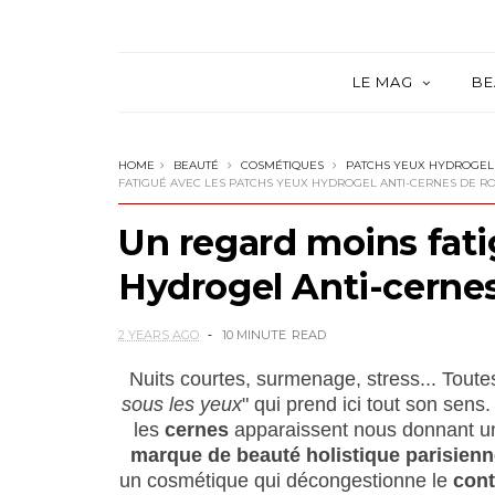
LE MAG
BE
HOME
BEAUTÉ
COSMÉTIQUES
PATCHS YEUX HYDROGEL
FATIGUÉ AVEC LES PATCHS YEUX HYDROGEL ANTI-CERNES DE RO
Un regard moins fati
Hydrogel Anti-cernes
2 YEARS AGO
10 MINUTE
READ
Nuits courtes, surmenage, stress... Toute
sous les yeux
" qui prend ici tout son sens
les
cernes
apparaissent nous donnant u
marque de
beauté holistique parisienn
un cosmétique qui décongestionne le
cont