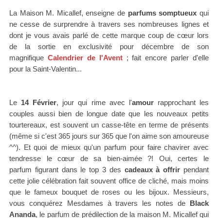
La Maison M. Micallef, enseigne de
parfums somptueux
qui
ne cesse de surprendre à travers ses nombreuses lignes et
dont je
vous avais parlé de cette
marque coup de cœur lors
de
la sortie en exclusivité pour décembre de son
magnifique
Calendrier de l'Avent
; fait encore parler d'elle
pour la Saint-Valentin...
Le
14 Février
, jour qui rime avec l'
amour
rapprochant les
couples aussi bien de longue date que les nouveaux petits
tourtereaux, est souvent un casse-tête en terme de présents
(même si c'est 365 jours sur 365 que l'on aime son amoureuse
^^). Et quoi de mieux qu'un parfum pour faire chavirer avec
tendresse le cœur de sa bien-aimée ?! Oui, certes
le
parfum
figurant dans le top 3 des
cadeaux à offrir
pendant
cette jolie célébration
fait souvent office de cliché, mais moins
que le fameux bouquet de roses ou les bijoux. Messieurs,
vous conquérez Mesdames à travers les notes de
Black
Ananda
, le parfum de prédilection de la maison M. Micallef qui