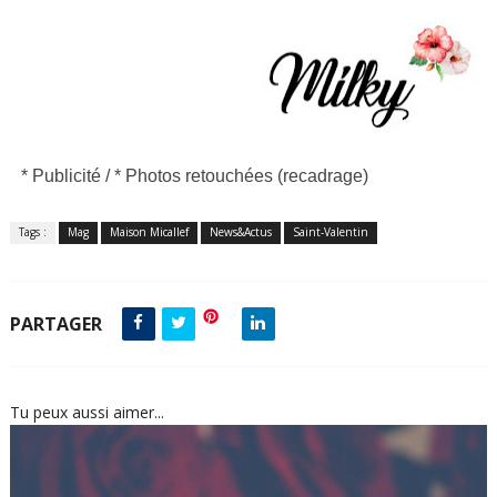
* Publicité /
*
Photos retouchées (recadrage)
Tags :
Mag
Maison Micallef
News&Actus
Saint-Valentin
PARTAGER
Tu peux aussi aimer...