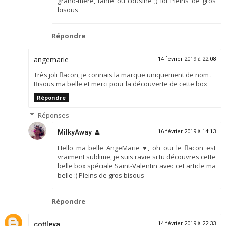
grand-mère, tante ou cousine ;) lol Pleins de gros
bisous
Répondre
angemarie
14 février 2019 à 22:08
Très joli flacon, je connais la marque uniquement de nom .
Bisous ma belle et merci pour la découverte de cette box
Répondre
Réponses
MilkyAway
16 février 2019 à 14:13
Hello ma belle AngeMarie ♥, oh oui le flacon est
vraiment sublime, je suis ravie si tu découvres cette
belle box spéciale Saint-Valentin avec cet article ma
belle :) Pleins de gros bisous
Répondre
cottleya
14 février 2019 à 22:33