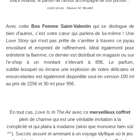
Black Ananda, le parfum de l'amour accompagné de son pochon...
crédit photo : Maison M. Micallef
Avec cette
Box Femme Saint-Valentin
qui se distingue de
bien d'autres, c'est votre cœur qui parlera de lui-même ! Une
Love Story
qui n'est pas prête de s'arrêter à travers
ce joyau
envoûtant et empreint de raffinement. I
déal également pour
entretenir la flamme, ce dernier est distribué
en magasin ou sur
l'e-shop à un
montant s'élevant à
89€
.
Le parfum,
subtile
bouquet où émane une explosion de notes délicates et
ensorcelantes
est également disponible seul en version 100 ml
au prix de
225€
et 30 ml pour
95€
.
En tout cas,
Love Is In The Air
avec ce
merveilleux coffret
plein de charme qui
est une véritable invitation à la
complicité
et qui plaira à madame (ainsi que monsieur bien sûr
^^). Succès assuré et amenant à un voyage
idyllique
où le jeu