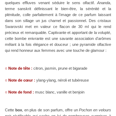
quelques effluves venant séduire le sens olfactif.
Ananda
,
terme sanskrit définissant le bien-être, la sérénité et la
plénitude, colle parfaitement à l'image de ce parfum laissant
dans son sillage un jus charnel et passionnel.
Des cristaux
Swarovski met en valeur ce
flacon de 30 ml qui le rend
précieux et remarquable.
Captivante et apportant de la volupté,
cette bombe enivrante est une savante association d'arômes
mêlant à la fois élégance et douceur ; u
ne pyramide olfactive
qui rend
honneur aux femmes avec une touche de glamour :
○
Note de tête :
citron, jasmin, prune et bigarade
○
Note de cœur :
ylang-ylang, néroli et tubéreuse
○
Note de fond :
musc blanc, vanille et benjoin
Cette
box
, en plus de son parfum, offre un
Pochon en velours
noir
réutilisable qui cache en lui de nombreuses surprises à