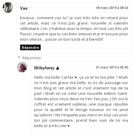
Vae
18 mars 2019 à 08:03
bonjour, comment vas tu? je suis très très en retard pour
cet article, mais ce n'est pas grave: nouvelle st valentin
célibataire ;) on s'habitue avec le temps. en tout cas très joli
flacon. j'espère que tu vas bien (mieux) et je m'excuse pour
mon silence... passe un bon lundi et à bientôt!
Répondre
Réponses
MilkyAway
21 mars 2019 à 05:40
Hello ma belle Carfax ♥, ça va et toi ma jolie ? Ahah
ce n'est pas grave ma belle, tu es de passage sur
mon blog et cet article et c'est vraiment top de ta
part ! Ahah on va créer une nouvelle édition Saint-
Valentin pour nous deux ne t'en fais pas ;) Oh oui le
coffret est vraiment sublime, une marque réputée
pour la qualité et le design luxueux on ne peut
qu'adorer ! Ne t'inquiète pas merci en tout cas pour
ton joli commentaire, prend bien soin de toi ma
belle et à très vite ♥