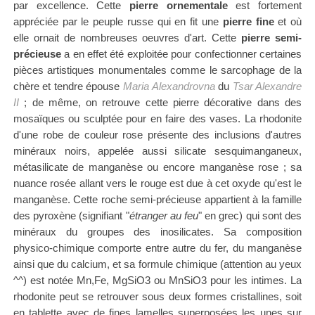
par excellence. Cette
pierre
ornementale
est fortement
appréciée par le peuple russe qui en fit une
pierre fine
et où
elle ornait de nombreuses oeuvres d'art. Cette
pierre semi-
précieuse
a en effet été exploitée pour confectionner certaines
pièces artistiques monumentales comme le sarcophage de la
chère et tendre épouse
Maria Alexandrovna
du
Tsar Alexandre
II
; de même, on retrouve cette pierre décorative dans des
mosaïques ou sculptée pour en faire des vases. La rhodonite
d'une robe de couleur rose présente des inclusions d'autres
minéraux noirs, appelée aussi silicate sesquimanganeux,
métasilicate de manganèse ou encore manganèse rose ; sa
nuance rosée allant vers le rouge est due à cet oxyde qu'est le
manganèse. Cette roche semi-précieuse appartient à la famille
des pyroxène (signifiant "
étranger au feu
" en grec) qui sont des
minéraux du groupes des inosilicates. Sa composition
physico-chimique comporte entre autre du fer, du manganèse
ainsi que du calcium, et sa formule chimique (attention au yeux
^^) est notée Mn,Fe, MgSiO3 ou MnSiO3 pour les intimes. La
rhodonite peut se retrouver sous deux formes cristallines, soit
en tablette avec de fines lamelles superposées les unes sur