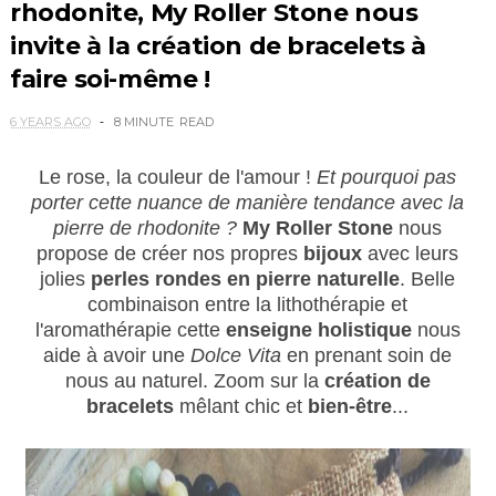
rhodonite, My Roller Stone nous
invite à la création de bracelets à
faire soi-même !
6 YEARS AGO
8 MINUTE
READ
Le rose, la couleur de l'amour !
Et pourquoi pas
porter cette nuance de manière tendance avec la
pierre de rhodonite ?
My Roller Stone
nous
propose de créer nos propres
bijoux
avec leurs
jolies
perles
rondes en pierre naturelle
.
Belle
combinaison entre la lithothérapie et
l'aromathérapie cette
enseigne holistique
nous
aide à avoir une
Dolce Vita
en prenant soin de
nous au naturel. Zoom sur la
création de
bracelets
mêlant chic et
bien-être
...