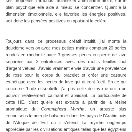
ses propriétés immunostimulante et anti-inflammatoire, sur le
plan psychique elle aide à mieux se concentrer. Quant à la
dimension émotionnelle, elle favorise les énergies positives,
soit donc les pensées positives en apaisant la colère.
Toujours dans ce processus créatif intuitif, j'ai monté la
deuxième version avec mes petites mains comptant 20 perles
rondes en rhodonite avec 3 grosses perles en pierre de lave
séparées par 2 entretoises avec des motifs feuilles tout
d'argent vêtues. J'avais vraiment envie d'avoir une prévalence
de rose pour le corps du bracelet et créer une cassure
esthétique avec les perles de lave qui attirent l'oeil. En ce qui
concerne l'huile essentielle, j'ai pris celle de myrrhe qui a un
pouvoir relativement calmant et apaisant. La particularité de
cette HE, c'est qu'elle est extraite à partir de la résine
aromatique du
Commiphora Myrrha
, un arbuste plus
connu
sous le nom de balsamier
dans les pays de l'Arabie puis
de l'Afrique de l'Est où il s'étend. La myrrhe longtemps
appréciée par les civilisations antiques telles que les égyptiens