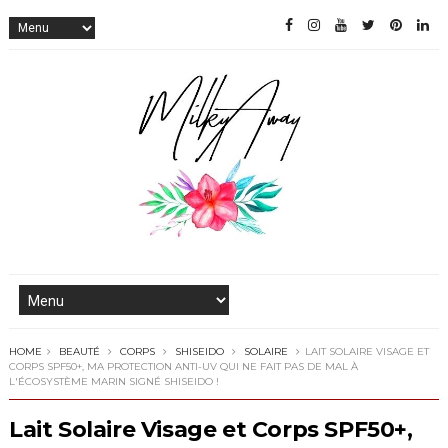
HOME
BEAUTÉ
CORPS
SHISEIDO
SOLAIRE
LAIT SOLAIRE VISAGE ET
CORPS SPF50+, MA PROTECTION ANTI-UV QUI NE FAIT PAS DE MAL À
L'ÉCOSYSTÈME MARIN SIGNÉ SHISEIDO !
Lait Solaire Visage et Corps SPF50+,