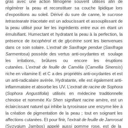
gras avec une action filmogène souvent utilisés afin de
régénérer la peau et reconstituer sa couche lipidique lors
d'expositions au soleil. Dérivé du sure de canne, le
sucrose
tetrastearate triacetate
est un adoucissant et assouplissant de
la peau utilisé pour lier les ingrédients entre eux en étant un
émulsifiant. Humectant et hydratant la peau à la perfection, la
présence de
tocophérol
et de
glycérine
sont les bienvenues
dans ce soin solaire.
L'
extrait de Saxifrage pendue
(
Saxifraga
Sarmentosa
) possède des vertus anti-oxydantes et soulage
les irritations, brûlures ou encore les éruptions
cutanées.
L'
extrait de feuille de Camélia
(
Camellia Sinensis
)
riche en vitamine E et C a des propriétés anti-oxydantes et est
un anti-radicalaire avérée. Hydratante, elle est également anti-
inflammatoire et absorbe les UV.
L'
extrait de racine de Sophora
(
Sophora Angustifolia
) utilisés en médecine traditionnelle
chinoise et nommée
Ku Shen
signifiant racine amère, est un
éclaircissant naturel qui inhibe la tyrosinase une enzyme liée à
la création de pigmentation de la peau ; tout en soignant les
affections cutanées.
Et pour finir, l'
extrait de feuille de Jamrosat
(Syzygium Jambos) appelé aussi pomme rose, est de la