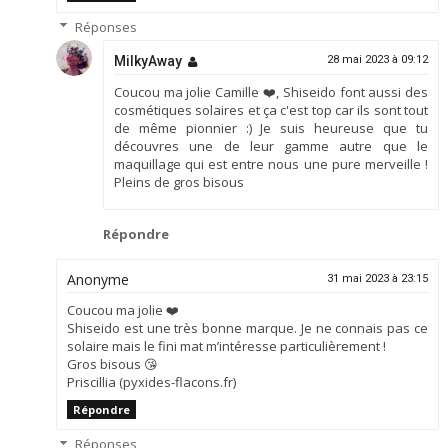
Réponses
MilkyAway
28 mai 2023 à 09:12
Coucou ma jolie Camille ❤️, Shiseido font aussi des
cosmétiques solaires et ça c'est top car ils sont tout
de même pionnier :) Je suis heureuse que tu
découvres une de leur gamme autre que le
maquillage qui est entre nous une pure merveille !
Pleins de gros bisous
Répondre
Anonyme
31 mai 2023 à 23:15
Coucou ma jolie ❤️
Shiseido est une très bonne marque. Je ne connais pas ce
solaire mais le fini mat m’intéresse particulièrement !
Gros bisous 😘
Priscillia (pyxides-flacons.fr)
Répondre
Réponses