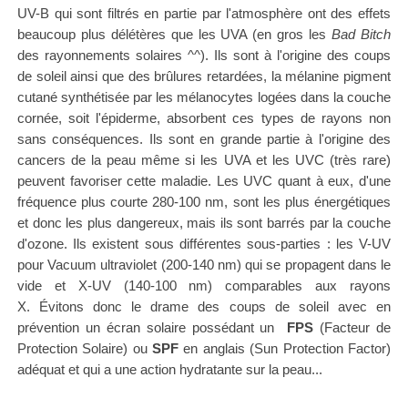
UV-B qui sont filtrés en partie par l'atmosphère ont des effets
beaucoup plus délétères que les UVA (en gros les
Bad Bitch
des rayonnements solaires ^^). Ils sont à l'origine des coups
de soleil ainsi que des brûlures retardées, la mélanine pigment
cutané synthétisée par les mélanocytes logées dans la couche
cornée, soit l'épiderme, absorbent ces types de rayons non
sans conséquences. Ils sont en grande partie à l'origine des
cancers de la peau même si les UVA et les UVC (très rare)
peuvent favoriser cette maladie.
Les UVC quant à eux, d'une
fréquence plus courte
280-100 nm, sont les plus énergétiques
et donc les plus dangereux, mais ils sont barrés par la couche
d'ozone. Ils existent sous différentes sous-parties : les V-UV
pour Vacuum ultraviolet (200-140 nm) qui se propagent dans le
vide et X-UV (140-100 nm) comparables aux rayons
X.
Évitons donc le drame des coups de soleil avec en
prévention un écran solaire possédant un
FPS
(Facteur de
Protection Solaire) ou
SPF
en anglais (Sun Protection Factor)
adéquat et qui a une action hydratante sur la peau...