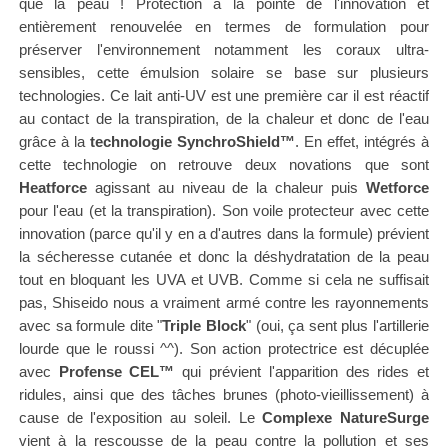
que la peau ! Protection à la pointe de l'innovation et
entièrement renouvelée en termes de formulation pour
préserver l'environnement notamment les coraux ultra-
sensibles, cette émulsion solaire se base sur plusieurs
technologies. Ce lait anti-UV est une première car il est réactif
au contact de la transpiration, de la chaleur et donc de l'eau
grâce à
la
technologie SynchroShield™
. En effet, intégrés à
cette technologie on retrouve deux novations que sont
Heatforce
agissant au niveau de la chaleur puis
Wetforce
pour l'eau (et la transpiration).
Son voile protecteur avec cette
innovation (parce qu'il y en a d'autres dans la formule) prévient
la sécheresse cutanée et donc la déshydratation de la peau
tout en bloquant les UVA et UVB. Comme si cela ne suffisait
pas, Shiseido nous a vraiment armé contre les rayonnements
avec sa formule dite "
Triple Block
" (oui, ça sent plus l'artillerie
lourde que le roussi ^^). S
on action protectrice est décuplée
avec
Profense CEL
™
qui prévient l'apparition des rides et
ridules, ainsi que des tâches brunes (photo-vieillissement) à
cause de l'exposition au soleil. Le
Complexe NatureSurge
vient à la rescousse de la peau contre la pollution et ses