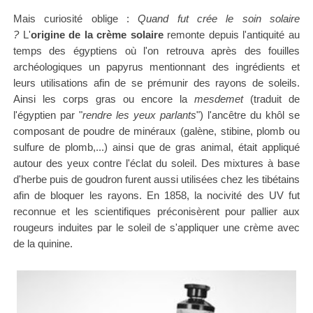
Mais curiosité oblige :
Quand fut crée le soin solaire
?
L'
origine de la crème solaire
remonte depuis l'antiquité au
temps des
égyptiens
où l'on retrouva après des fouilles
archéologiques un papyrus mentionnant des ingrédients et
leurs utilisations afin de se prémunir des rayons de soleils.
Ainsi les corps gras ou encore la
mesdemet
(traduit de
l'égyptien par "
rendre les yeux parlants
") l'ancêtre du khôl se
composant de poudre de minéraux (galène, stibine, plomb ou
sulfure de plomb,...) ainsi que de gras animal, était appliqué
autour des yeux contre l'éclat du soleil. Des mixtures à base
d'herbe puis de goudron furent aussi utilisées chez les tibétains
afin de bloquer les rayons. En 1858, la nocivité des UV fut
reconnue et les scientifiques préconisèrent pour pallier aux
rougeurs induites par le soleil de s'appliquer une crème avec
de la quinine.