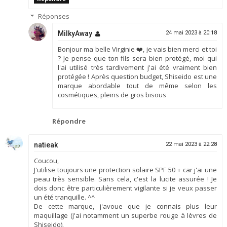
Réponses
MilkyAway
24 mai 2023 à 20:18
Bonjour ma belle Virginie ❤️, je vais bien merci et toi
? Je pense que ton fils sera bien protégé, moi qui
l'ai utilisé très tardivement j'ai été vraiment bien
protégée ! Après question budget, Shiseido est une
marque abordable tout de même selon les
cosmétiques, pleins de gros bisous
Répondre
natieak
22 mai 2023 à 22:28
Coucou,
J'utilise toujours une protection solaire SPF 50 + car j'ai une
peau très sensible. Sans cela, c'est la lucite assurée ! Je
dois donc être particulièrement vigilante si je veux passer
un été tranquille. ^^
De cette marque, j'avoue que je connais plus leur
maquillage (j'ai notamment un superbe rouge à lèvres de
Shiseido).