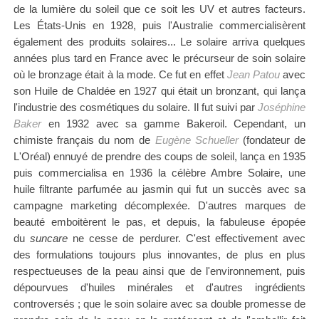
de la lumière du soleil que ce soit les UV et autres facteurs.
Les États-Unis en 1928, puis l'Australie commercialisèrent
également des produits solaires...
Le solaire arriva quelques
années plus tard en France avec
le précurseur de soin solaire
où le bronzage était à la mode. Ce fut en effet
Jean Patou
avec
son Huile de Chaldée en 1927 qui était un bronzant, qui lança
l'industrie des cosmétiques du solaire. Il fut suivi par
Joséphine
Baker
en 1932 avec sa gamme Bakeroil. Cependant, un
chimiste français du nom de
Eugène Schueller
(fondateur de
L'Oréal) ennuyé de prendre des coups de soleil, lança en 1935
puis commercialisa en 1936 la célèbre Ambre Solaire, une
huile filtrante parfumée au jasmin qui fut un succès avec sa
campagne marketing décomplexée. D'autres marques de
beauté emboitèrent le pas, et depuis, la fabuleuse épopée
du
suncare
ne cesse de perdurer. C'est effectivement avec
des formulations toujours plus innovantes, de plus en plus
respectueuses de la peau ainsi que de l'environnement, puis
dépourvues d'huiles minérales et d'autres ingrédients
controversés ; que le soin solaire avec sa double promesse de