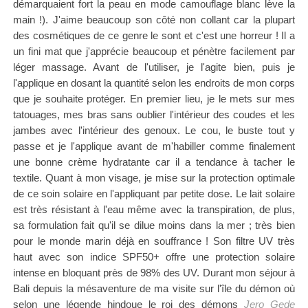
démarquaient fort la peau en mode camouflage blanc lève la
main !). J'aime beaucoup son côté non collant car la plupart
des cosmétiques de ce genre le sont et c'est une horreur ! Il a
un fini mat que j'apprécie beaucoup et pénètre facilement par
léger massage. Avant de l'utiliser, je l'agite bien, puis je
l'applique en dosant la quantité selon les endroits de mon corps
que je souhaite protéger. En premier lieu, je le mets sur mes
tatouages, mes bras sans oublier l'intérieur des coudes et les
jambes avec l'intérieur des genoux. Le cou, le buste tout y
passe et je l'applique avant de m'habiller comme finalement
une bonne crème hydratante car il a tendance à tacher le
textile. Quant à mon visage, je mise sur la protection optimale
de ce soin solaire en l'appliquant par petite dose. Le lait solaire
est très résistant à l'eau même avec la transpiration, de plus,
sa formulation fait qu'il se dilue moins dans la mer ; très bien
pour le monde marin déjà en souffrance ! Son filtre UV très
haut avec son indice SPF50+ offre une protection solaire
intense en bloquant près de 98% des UV. Durant mon séjour à
Bali depuis la mésaventure de ma visite sur l'île du démon où
selon une légende hindoue le roi des démons
Jero Gede