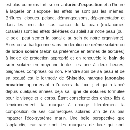
est plus ou moins fort, selon la
durée d'exposition
et à l'heure
à laquelle on s'expose, les effets ne sont pas les mêmes.
Brûlures, cloques, pelade, démangeaisons, dépigmentation et
dans les pires des cas cancer de la peau (mélanomes
cutanés) sont les effets délétères du soleil sur notre peau (oui,
le soleil peut semer la pagaille au sein de notre organisme).
Alors on se badigeonne sans modération de
crème solaire
ou
de
lotion solaire
(selon sa préférence en termes de textures)
à indice de protection approprié et on renouvèle le
bain de
soin solaire
en moyenne toutes les une à deux heures,
baignades comprises ou non. Prendre soin de sa peau et de
sa beauté est le leitmotiv de
Shiseido
,
marque japonaise
novatrice
appartenant à l'univers du luxe ; et qui a lancé
depuis quelques années déjà sa
ligne de solaires
formulée
pour le visage et le corps. Étant consciente des enjeux liés à
l'environnement, la marque à changé littéralement la
composition de ses cosmétiques solaires afin de na pas
impacter l'éco-système marin. Une belle perspective que
j'applaudis, car rare sont les marques de luxe qui sont