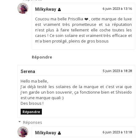
MilkyAway
6 juin 2023 à 13:16
Coucou ma belle Priscillia ❤️, cette marque de luxe
est vraiment très prometteuse et sa réputation
n'est plus à faire tellement elle coche toutes les
cases ! Ce soin solaire est vraiment très efficace et
m'a bien protégé, pleins de gros bisous
Répondre
Serena
5 juin 2023 à 18:28
Hello ma belle,
J'ai déjà testé les solaires de la marque et c'est vrai que
j'en garde un bon souvenir, ça fonctionne bien et Shiseido
est une marque quali :)
Des bisous !
Répondre
Réponses
MilkyAway
6 juin 2023 à 13:18