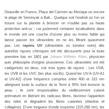
Deauville en France, Playa del Carmen au Mexique ou encore
la plage de Seminyak à Bali... Quelque soit l'endroit où l'on se
trouve sur la planète à bronzer on n'oublie pas sa haute
protection anti-uv ; car justement certaines localisations dans
le monde ont une couche d'ozone plus ou moins faible qui
laisse passer les ultraviolets en ne les filtrant quasiment
pas.
Les
rayons UV
(ultraviolets ou lumière noire) dits
autrefois rayons chimiques ont été découverts pour la toute
première fois en 1801 par
Johann Wilhelm Ritter
, physicien
puis philosophe d'origine prussienne. Ces ultraviolets ont été
catégorisés
en deux, voir trois types de rayons : Les UVA,
les
UVB
et les UVC (les plus nocifs). Quand les UV-A (UV-A1
et UV-A2) d'une fréquence comprise entre 400 et 315 nm
atteignant toute la surface de la Terre à 95% font bronzer la
peau ; ils sont responsables du vieillissement cutané
prématuré en libérant les radicaux libres, favorise l'apparition
des rides et dégradent les fibres cutanées (élastine et
collagène). D'une longueur d'onde moyenne (315-280 nm), les