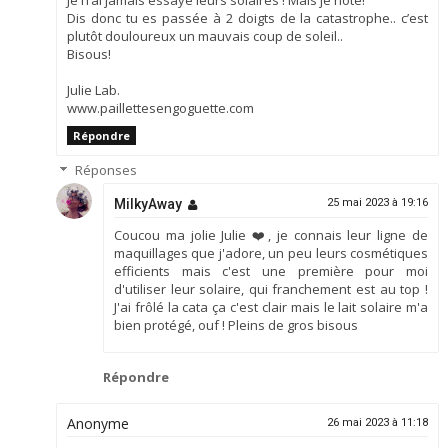
Je n’ai jamais essayé leurs solaires ! Mais je note!
Dis donc tu es passée à 2 doigts de la catastrophe.. c’est
plutôt douloureux un mauvais coup de soleil..
Bisous!
Julie Lab.
www.paillettesengoguette.com
Répondre
Réponses
MilkyAway
25 mai 2023 à 19:16
Coucou ma jolie Julie ❤️, je connais leur ligne de
maquillages que j'adore, un peu leurs cosmétiques
efficients mais c'est une première pour moi
d'utiliser leur solaire, qui franchement est au top !
J'ai frôlé la cata ça c'est clair mais le lait solaire m'a
bien protégé, ouf ! Pleins de gros bisous
Répondre
Anonyme
26 mai 2023 à 11:18