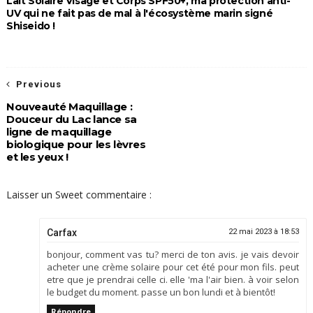
Lait Solaire Visage et Corps SPF50+, ma protection anti-
UV qui ne fait pas de mal à l'écosystème marin signé
Shiseido !
Previous
Nouveauté Maquillage :
Douceur du Lac lance sa
ligne de maquillage
biologique pour les lèvres
et les yeux !
Laisser un Sweet commentaire :
Carfax
22 mai 2023 à 18:53
bonjour, comment vas tu? merci de ton avis. je vais devoir
acheter une crème solaire pour cet été pour mon fils. peut
etre que je prendrai celle ci. elle 'ma l'air bien. à voir selon
le budget du moment. passe un bon lundi et à bientôt!
Répondre