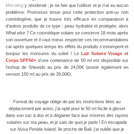
Mecaling
y résiderait ; je ne fais que l'utiliser et je n'ai eu aucun
problème. Promesse tenue pour cette
protection anti-uv non
comédogène, que je trouve très efficace en comparaison à
d'autres produits de ce type
: peau hydratée et protégée, alors
What else ?
Ce cosmétique solaire se conserve 18 mois après
son ouverture et il vaut mieux respecter ces recommandations
car après quelques temps les effets du produits s'estompent et
bonjour les morsures du soleil !
Le
Lait Solaire Visage et
Corps SPF50+
d'une contenance de 50 ml est disponible sur
l'eshop de Shiseido au prix de
24,00€ (existe également en
version 150 ml au prix de
39,00€
).
Format de voyage oblige de par les restrictions liées au
déplacement par avion, j'ai opté pour le 50 ml facile à glisser
dans son sac à dos et à dégainer face aux misères des rayons
solaires sur ma peau, et je sais de quoi je parle ! En escapade
sur
Nusa Penida Island
, île proche de Bali, j'ai oublié que je