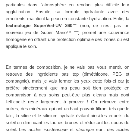
particules dans l'atmosphère en rendant plus difficile leur
agglutination. Ensuite, sa formule hydratante avec des
émollients maintient la peau en constante hydratation. Enfin, la
technologie SuperVeil-UV 360
™
(non, ce n'est pas un
nouveau jeu de Super Mario
™
^^) promet une couvrance
homogène en offrant une protection optimale des zones où est
appliqué le soin.
En termes de composition, je ne vais pas vous mentir, on
retrouve des ingrédients pas top (diméthicone, PEG et
compagnie), mais je vais fermer les yeux cette fois-ci car je
préfère sincèrement que ma peau soit bien protégée en
comparaison à des soins peut-être plus cleans mais dont
l'efficacité reste largement à prouver ! On retrouve entre
autres, des minéraux qui ont un haut pouvoir filtrant tels que le
talc, la silice et le silicium hydraté évitant ainsi les écueils du
soleil en diminuant les taches brunes et réduisant les coups de
soleil. Les
acides isostéarique
et
stéarique
sont des acides