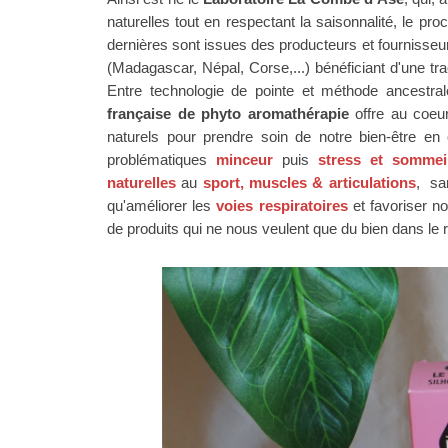
naturelles tout en respectant la saisonnalité, le pro
dernières sont issues des producteurs et fournisseu
(Madagascar, Népal, Corse,...) bénéficiant d'une tra
Entre technologie de pointe et méthode ancestral
française de phyto aromathérapie
offre au coeu
naturels
pour prendre soin de notre bien-être en 
problématiques
minceur
puis
stress et sommei
naturelles
au
sport, muscles & articulations
, sa
qu'améliorer les
voies respiratoires
et favoriser n
de produits qui ne nous veulent que du bien dans le 