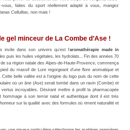
z-vous, faites du sport réellement adapté à vous, mangez
anas Cellulitas
, non mais !
 le gel minceur de La Combe d'Ase !
invite dans son univers qu'est l'
aromathérapie made in
lles puis les huiles végétales, les hydrolats... Fin des années 70
e sa région natale des
Alpes-de-Haute-Provence, commença
 pied du massif de Lure regorgeant d'une flore aromatique et
 Cette belle vallée est à l'origine du logo puis du nom de
cette
ulaire où un âne (Ase) serait tombé dans un ravin (Combe) et
vertus incroyables. Désirant mettre à profit la pharmacopée
 hommage à son terroir natal et authentique dont il est très
'honneur sur la qualité avec des formules où riment naturalité et
 avec une rigueur particulière sélectionne les matières premières