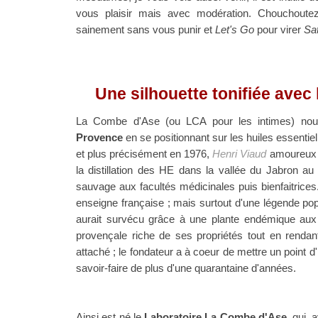
vous plaisir mais avec modération. Chouchoute
sainement sans vous punir et
Let's Go
pour virer
Sat
Une silhouette tonifiée avec
La Combe d'Ase (ou LCA pour les intimes) nous 
Provence
en se positionnant
sur les huiles essentie
et plus précisément en 1976,
Henri Viaud
amoureux d
la distillation des HE dans la vallée du Jabron au
sauvage aux facultés médicinales puis bienfaitrices.
enseigne française ; mais surtout
d'une légende pop
aurait survécu grâce à une plante endémique aux 
provençale riche de ses propriétés tout en rendant
attaché ; le fondateur a à coeur de mettre un point d
savoir-faire de plus d'une quarantaine d'années.
Ainsi est né le
Laboratoire La Combe d'Ase
, qui,