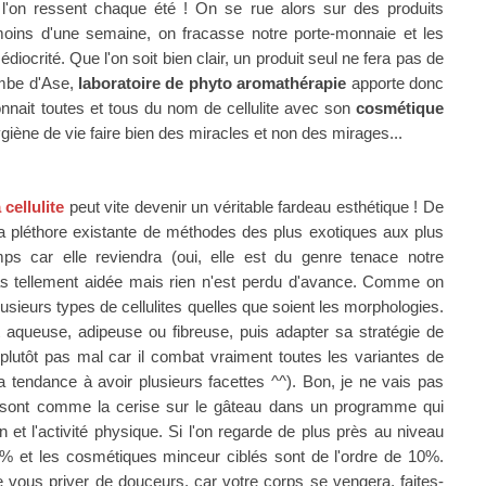
 l'on ressent chaque été ! On se rue alors sur des produits
ins d'une semaine, on fracasse notre porte-monnaie et les
diocrité. Que l'on soit bien clair, un produit seul ne fera pas de
ombe d'Ase,
laboratoire de phyto aromathérapie
apporte donc
onnait toutes et tous du nom de cellulite avec son
cosmétique
giène de vie faire bien des miracles et non des mirages...
a cellulite
peut vite devenir un véritable fardeau esthétique ! De
 la pléthore existante de méthodes des plus exotiques aux plus
ps car elle reviendra (oui, elle est du genre tenace notre
 tellement aidée mais rien n'est perdu d'avance. Comme on
 plusieurs types de cellulites quelles que soient les morphologies.
tôt aqueuse, adipeuse ou fibreuse, puis adapter sa stratégie de
plutôt pas mal car il combat vraiment toutes les variantes de
a tendance à avoir plusieurs facettes
^^
).
Bon, je ne vais pas
ls sont comme la cerise sur le gâteau dans un programme qui
 et l'activité physique. Si l'on regarde de plus près au niveau
 30% et les cosmétiques minceur ciblés sont de l'ordre de 10%.
de vous priver de douceurs, car votre corps se vengera, faites-