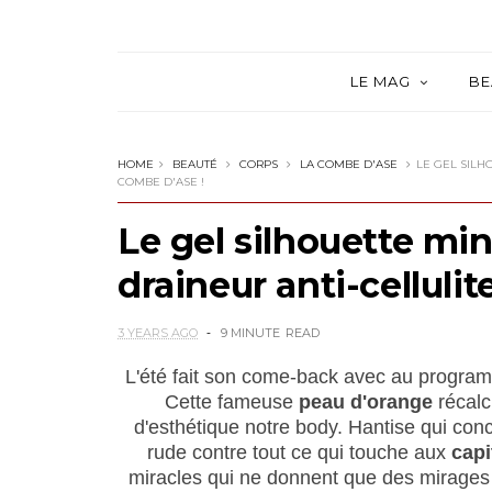
LE MAG
BE
HOME
BEAUTÉ
CORPS
LA COMBE D'ASE
LE GEL SILH
COMBE D'ASE !
Le gel silhouette mi
draineur anti-celluli
3 YEARS AGO
9 MINUTE
READ
L'été fait son come-back avec au programme
Cette fameuse
peau d'orange
récalc
d'esthétique notre body. Hantise qui con
rude contre tout ce qui touche aux
capi
miracles qui ne donnent que des mirages et