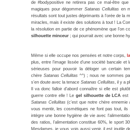
de #bodypositive ne retirera pas ce mal-être que
magiques pour dégommer
Satanas Cellulitas
en mo
résultats sont tout justes déprimants à l'orée de la mé
miracles, mais il existe des solutions à tout ! La C
la résolution en partie de ce phénomène que l'on c
silhouette minceur
; qui pourrait avec une bonne hy
Même si elle occupe nos pensées et notre corps,
l
plus, entre l'image lissée d'une société bancale et
sérieuses pour pouvoir la déloger un certain tem
chère
Satanas Cellulitas
^^) ; nous ne sommes pas
s'en doute avec la tenace
Satanas Cellulitas
, il y a
Il va donc falloir d'abord connaître si elle est plu
guerre contre elle ! Le
gel silhouette de LCA
est 
Satanas Cellulitas
(c'est que notre chère ennemie
vous mentir, les cosmétiques ne font pas tout, i
intègre une bonne hygiène de vie avec l'alimentation
des ratios, l'alimentation constitue 60%, le sport
Mesdames, je vous vois aussi venir, il est inutile 