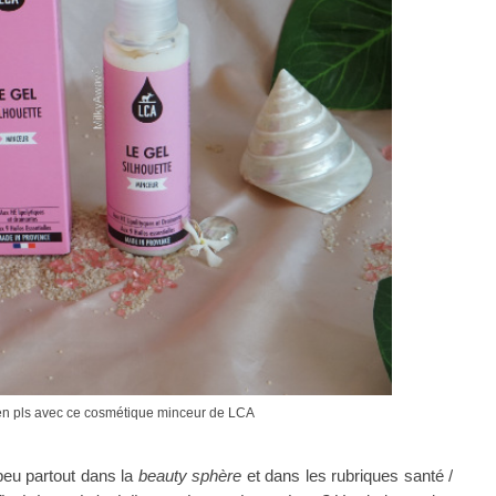
e en pls avec ce cosmétique minceur de LCA
peu partout dans la
beauty sphère
et dans les rubriques santé /