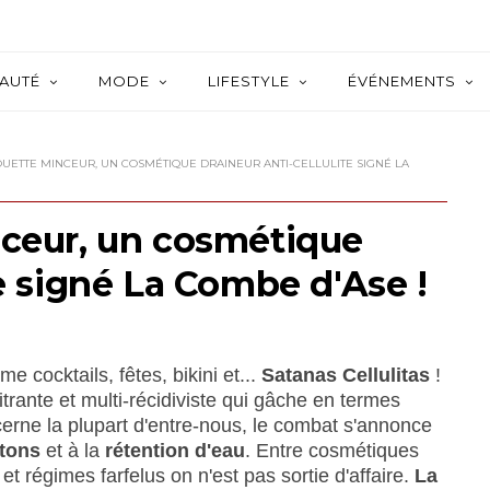
AUTÉ
MODE
LIFESTYLE
ÉVÉNEMENTS
OUETTE MINCEUR, UN COSMÉTIQUE DRAINEUR ANTI-CELLULITE SIGNÉ LA
nceur, un cosmétique
te signé La Combe d'Ase !
 cocktails, fêtes, bikini et...
Satanas Cellulitas
!
itrante et multi-récidiviste qui gâche en termes
cerne la plupart d'entre-nous, le combat s'annonce
tons
et à la
rétention d'eau
. Entre cosmétiques
 régimes farfelus on n'est pas sortie d'affaire.
La