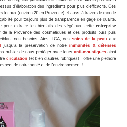
cessus d'élaboration des ingrédients pour plus d'efficacité. Ces
rs locaux (environ 20 en Provence) et aussi à travers le monde
çabilité pour toujours plus de transparence en gage de qualité.
e pour extraire les bienfaits des végétaux, cette
entreprise
r de la Provence des cosmétiques et des produits
purs puis
ciblant
nos besoins. Ainsi LCA, des
soins de la peau
aux
l
jusqu'à la préservation de notre
immunités & défenses
ns oublier de nous protéger avec leurs
anti-moustiques
ainsi
otre
circulation
(et bien d'autres rubriques) ; offre une pléthore
respect de notre santé et de l'environnement !