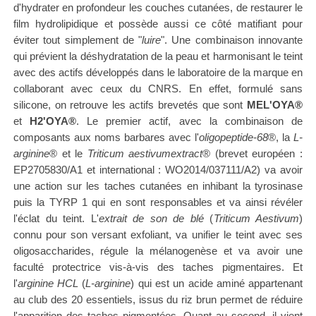
d'hydrater en profondeur les couches cutanées, de restaurer le
film hydrolipidique et possède aussi ce côté matifiant pour
éviter tout simplement de "
luire
". Une combinaison innovante
qui prévient la déshydratation de la peau et harmonisant le teint
avec des actifs développés dans le laboratoire de la marque en
collaborant avec ceux du CNRS. En effet, formulé sans
silicone, on retrouve les actifs brevetés que sont
MEL'OYA®
et
H2'OYA
®
. Le premier actif, avec la combinaison de
composants aux noms barbares avec l'
oligopeptide-68
®
, la
L-
arginine
®
et le
Triticum aestivumextract
®
(brevet européen :
EP2705830/A1 et international : WO2014/037111/A2)
va avoir
une action sur les taches cutanées en inhibant la tyrosinase
puis la TYRP 1 qui en sont responsables et va ainsi révéler
l'éclat du teint.
L'
extrait de son de blé
(
Triticum Aestivum
)
connu pour son versant exfoliant, va unifier le teint avec ses
oligosaccharides, régule la mélanogenèse et va avoir une
faculté protectrice vis-à-vis des taches pigmentaires. Et
l
'
arginine HCL
(
L-arginine
) qui est un acide aminé appartenant
au club des 20 essentiels, issus du riz brun permet de réduire
l'apparition des taches pigmentées.
Quant au second, il vient