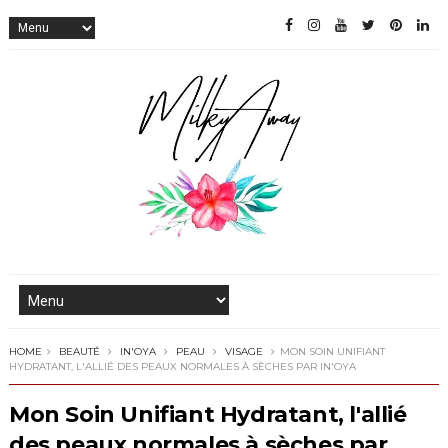
HOME
BEAUTÉ
IN'OYA
PEAU
VISAGE
MON SOIN UNIFIANT
HYDRATANT, L'ALLIÉ DES PEAUX NORMALES À SÈCHES PAR IN'OYA
Mon Soin Unifiant Hydratant, l'allié
des peaux normales à sèches par