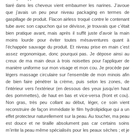
tiaré dans les cheveux vient embaumer les narines. J'avoue
que j'avais un peu peur niveau packaging en termes de
gaspillage de produit. Flacon airless troqué contre le contenant
tube avec son capuchon qui se dévisse, je trouvais que c'était
bien pratique avant, mais après il suffit juste d'avoir la main
moins lourde pour éviter toutes mésaventures quant à
l'échappée sauvage du produit. Et niveau prise en main c'est
assez ergonomique, donc pourquoi pas. Je dépose ainsi au
creux de ma main deux à trois noisettes pour l'appliquer de
manière uniforme sur mon visage et mon cou. Je procède par
légers massage circulaire sur l'ensemble de mon minois afin
de bien faire pénétrer la crème, puis selon les zones, de
l'intérieur vers l'extérieur (en dessous des yeux jusqu'en haut
des pommettes), de haut en bas et vice-versa (front et cou).
Non gras, très peu collant au début, léger, ce soin vient
reconstruire de façon immédiate le film hydrolipidique qui a un
effet protecteur naturellement sur la peau. Au toucher, ma peau
est douce et ne tiraille absolument pas car certains soins
m'irrite la peau même spécialisés pour les peaux sèches ; et je