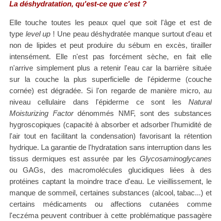
La déshydratation, qu'est-ce que c'est ?
Elle touche toutes les peaux quel que soit l'âge et est de
type
level up
! Une peau déshydratée manque surtout d'eau et
non de lipides et peut produire du sébum en excès, tirailler
intensément. Elle n'est pas forcément sèche, en fait elle
n'arrive simplement plus a retenir l'eau car la barrière
située
sur la couche la plus superficielle de l'épiderme (couche
cornée)
est dégradée. Si l'on regarde de manière micro, au
niveau cellulaire dans l'épiderme ce sont les
Natural
Moisturizing Factor
dénommés NMF, sont des substances
hygroscopiques (capacité à absorber et adsorber l'humidité de
l'air tout en facilitant la condensation) favorisant la rétention
hydrique. La garantie de l'hydratation sans interruption dans les
tissus dermiques est assurée par les
Glycosaminoglycanes
ou GAGs, des macromolécules glucidiques liées à des
protéines captant la moindre trace d'eau.
Le vieillissement, le
manque de sommeil, certaines substances (alcool, tabac...) et
certains médicaments ou affections cutanées comme
l'eczéma peuvent contribuer à cette problématique passagère