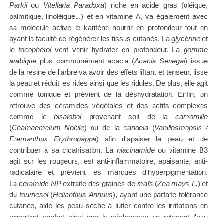
Parkii
ou
Vitellaria Paradoxa
) riche en acide gras (oléique,
palmitique, linoléique...) et en vitamine A, va également avec
sa molécule active le karitène nourrir en profondeur tout en
ayant la faculté de régénérer les tissus cutanés.
La
glycérine
et
le
tocophérol
vont venir hydrater en profondeur. La
gomme
arabique
plus communément acacia (
Acacia Senegal
) issue
de la résine de l'arbre va avoir des effets liftant et tenseur, lisse
la peau et réduit les rides ainsi que les ridules. De plus, elle agit
comme tonique et prévient de la déshydratation.
Enfin, on
retrouve des céramides
végétales
et des actifs complexes
comme le
bisalobol
provenant soit de la
camomille
(
Chamaemelum Nobile
) ou de la
candeia
(
Vanillosmopsis /
Eremanthus Erythropappa
) afin d'apaiser la peau et de
contribuer à sa cicatrisation. La
niacinamide
ou vitamine B3
agit sur les rougeurs, est anti-inflammatoire, apaisante, anti-
radicalaire et prévient les marques d'hyperpigmentation.
La
céramide NP
extraite des graines de
maïs
(
Zea mays L.
) et
du
tournesol
(
Helianthus
Annuus
), ayant une parfaite tolérance
cutanée, aide les peau sèche à lutter contre les irritations
en
apportant confort
ainsi que la sécheresse en retenant l'eau