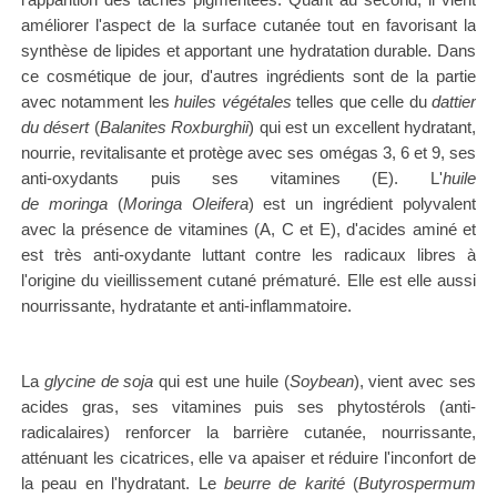
améliorer l'aspect de la surface cutanée tout en favorisant la
synthèse de lipides et apportant une hydratation durable. Dans
ce cosmétique de jour, d'autres ingrédients sont de la partie
avec notamment les
huiles végétales
telles que celle du
dattier
du désert
(
Balanites Roxburghii
)
qui est un excellent hydratant,
nourrie, revitalisante et protège avec ses omégas 3, 6 et 9, ses
anti-oxydants puis ses vitamines (E). L
'
huile
de
moringa
(
Moringa Oleifera
) est un ingrédient polyvalent
avec la présence de vitamines (A, C et E), d'acides aminé et
est très anti-oxydante luttant contre les radicaux libres à
l'origine du vieillissement cutané prématuré. Elle est elle aussi
nourrissante, hydratante et anti-inflammatoire.
La
glycine de soja
qui est une huile (
Soybean
), vient avec ses
acides gras, ses vitamines puis ses phytostérols (anti-
radicalaires) renforcer la barrière cutanée, nourrissante,
atténuant les cicatrices, elle va apaiser et réduire l'inconfort de
la peau en l'hydratant.
Le
beurre de karité
(
Butyrospermum