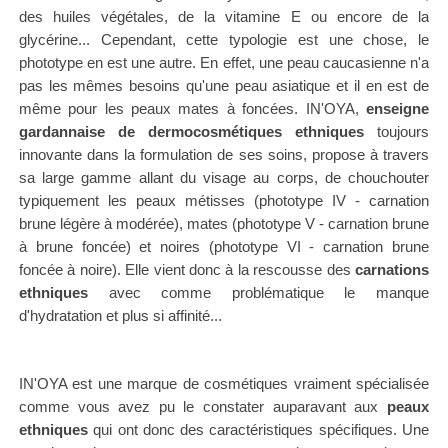
des huiles végétales, de la vitamine E ou encore de la
glycérine... Cependant, cette typologie est une chose, le
phototype en est une autre. En effet, une peau caucasienne n'a
pas les mêmes besoins qu'une peau asiatique et il en est de
même pour les peaux mates à foncées.
IN'OYA,
enseigne
gardannaise de dermocosmétiques ethniques
toujours
innovante dans la formulation de ses soins, propose à
travers
sa large gamme allant du visage au corps, de chouchouter
typiquement
les peaux métisses (phototype IV -
carnation
brune légère à modérée
), mates
(phototype V - carnation brune
à brune foncée)
et noires
(phototype VI -
carnation brune
foncée à noire
)
. Elle vient donc à la rescousse des
carnations
ethniques
avec comme problématique le manque
d'hydratation et plus si affinité
...
IN'OYA est une marque de cosmétiques vraiment spécialisée
comme vous avez pu le constater auparavant aux
peaux
ethniques
qui ont donc des caractéristiques spécifiques. Une