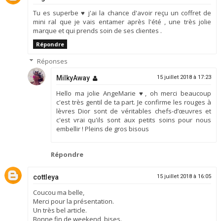
Tu es superbe ♥ j'ai la chance d'avoir reçu un coffret de
mini ral que je vais entamer après l'été , une très jolie
marque et qui prends soin de ses clientes .
Répondre
Réponses
MilkyAway
15 juillet 2018 à 17:23
Hello ma jolie AngeMarie ♥, oh merci beaucoup
c'est très gentil de ta part. Je confirme les rouges à
lèvres Dior sont de véritables chefs-d’œuvres et
c'est vrai qu'ils sont aux petits soins pour nous
embellir ! Pleins de gros bisous
Répondre
cottleya
15 juillet 2018 à 16:05
Coucou ma belle,
Merci pour la présentation.
Un très bel article.
Bonne fin de weekend, bises.