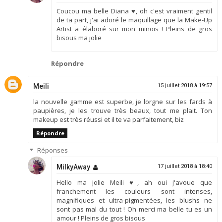
Coucou ma belle Diana ♥, oh c'est vraiment gentil
de ta part, j'ai adoré le maquillage que la Make-Up
Artist a élaboré sur mon minois ! Pleins de gros
bisous ma jolie
Répondre
Meili
15 juillet 2018 à 19:57
la nouvelle gamme est superbe, je lorgne sur les fards à
paupières, je les trouve très beaux, tout me plait. Ton
makeup est très réussi et il te va parfaitement, biz
Répondre
Réponses
MilkyAway
17 juillet 2018 à 18:40
Hello ma jolie Meili ♥, ah oui j'avoue que
franchement les couleurs sont intenses,
magnifiques et ultra-pigmentées, les blushs ne
sont pas mal du tout ! Oh merci ma belle tu es un
amour ! Pleins de gros bisous