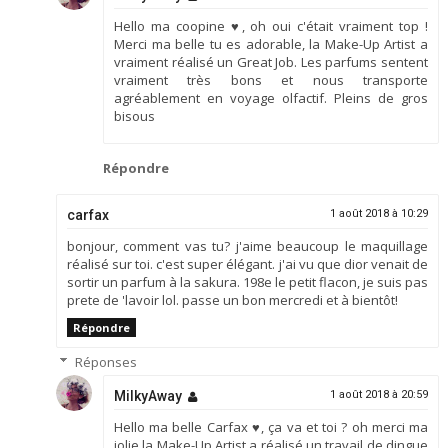
Hello ma coopine ♥, oh oui c'était vraiment top !
Merci ma belle tu es adorable, la Make-Up Artist a
vraiment réalisé un Great Job. Les parfums sentent
vraiment très bons et nous transporte
agréablement en voyage olfactif. Pleins de gros
bisous
Répondre
carfax
1 août 2018 à 10:29
bonjour, comment vas tu? j'aime beaucoup le maquillage
réalisé sur toi. c'est super élégant. j'ai vu que dior venait de
sortir un parfum à la sakura. 198e le petit flacon, je suis pas
prete de 'lavoir lol. passe un bon mercredi et à bientôt!
Répondre
Réponses
MilkyAway
1 août 2018 à 20:59
Hello ma belle Carfax ♥, ça va et toi ? oh merci ma
jolie la Make-Up Artist a réalisé un travail de dingue