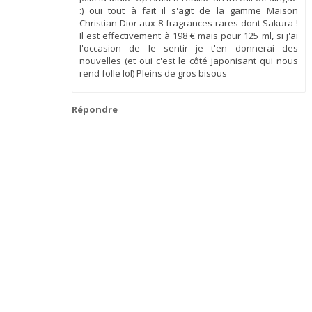
:) oui tout à fait il s'agit de la gamme Maison
Christian Dior aux 8 fragrances rares dont Sakura !
Il est effectivement à 198 € mais pour 125 ml, si j'ai
l'occasion de le sentir je t'en donnerai des
nouvelles (et oui c'est le côté japonisant qui nous
rend folle lol) Pleins de gros bisous
Répondre