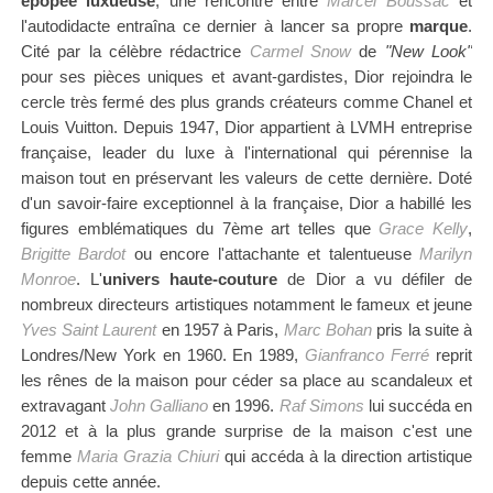
épopée luxueuse
, une rencontre entre
Marcel Boussac
et
l'autodidacte entraîna ce dernier à lancer sa propre
marque
.
Cité par la célèbre rédactrice
Carmel Snow
de
"New Look"
pour ses pièces uniques et avant-gardistes, Dior rejoindra le
cercle très fermé des plus grands créateurs comme Chanel
et
Louis Vuitton.
Depuis 1947, Dior appartient à LVMH entreprise
française, leader du luxe à l'international qui pérennise la
maison tout en préservant les valeurs de cette dernière.
Doté
d'un savoir-faire exceptionnel à la française, Dior a habillé les
figures emblématiques du 7ème art
telles que
Grace Kelly
,
Brigitte Bardot
ou encore l'attachante et talentueuse
Marilyn
Monroe
.
L'
univers haute-couture
de Dior a vu défiler de
nombreux directeurs artistiques notamment le fameux et jeune
Yves Saint Laurent
en 1957 à Paris,
Marc Bohan
pris la suite à
Londres/New York en 1960. En 1989,
Gianfranco Ferré
reprit
les rênes de la maison pour céder sa place au scandaleux et
extravagant
John Galliano
en 1996.
Raf Simons
lui succéda en
2012 et à la plus grande surprise de la maison c'est une
femme
Maria Grazia Chiuri
qui accéda
à la direction artistique
depuis cette année.