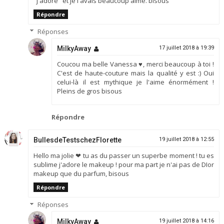
"j'adore" et je l'avais beaucoup aimé. bisous
Répondre
Réponses
MilkyAway
17 juillet 2018 à 19:39
Coucou ma belle Vanessa ♥, merci beaucoup à toi !
C'est de haute-couture mais la qualité y est :) Oui
celui-là il est mythique je l'aime énormément !
Pleins de gros bisous
Répondre
BullesdeTestschezFlorette
19 juillet 2018 à 12:55
Hello ma jolie ❤ tu as du passer un superbe moment ! tu es
sublime j'adore le makeup ! pour ma part je n'ai pas de DIor
makeup que du parfum, bisous
Répondre
Réponses
MilkyAway
19 juillet 2018 à 14:16