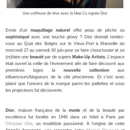
Une coiffeuse de rêve avec la New Co signée Dior
Envie d'un
maquillage naturel
effet
peau de pêche ou
sophistiqué
avec une touche glowy ? Dior donnait rendez-
vous au Quai des Belges sur le Vieux-Port à Marseille du
mercredi 27 au samedi 30 juin pour se faire chouchouter et se
(re)faire une
beauté
par de supers
Make-Up Artists
. L'espace
était ouvert la veille de l'événement afin de faire découvrir
aux
premières loges l
a
nouvelle collection
aux
influenceurs/blogueurs de la cité phocéenne. Et c'est avec
plaisir que
l'univers de la marque parmi
les paillettes et sous
les projecteurs fut découverte.
Dior
, maison française de la
mode
et de la beauté par
excellence fut fondée en 1946 dans un hôtel à Paris par
Christian Dior
, un modéliste passionné. À l'origine de cette