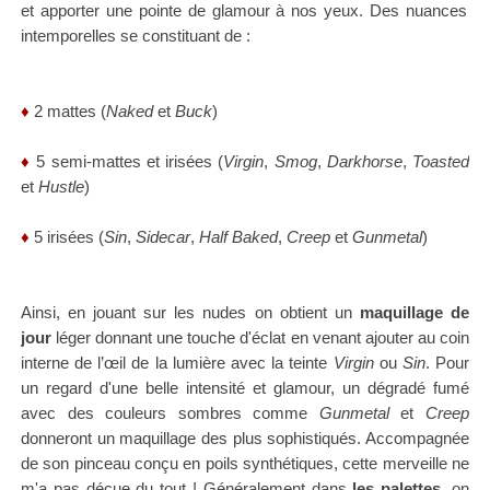
et apporter une pointe de glamour à nos yeux. Des nuances
intemporelles se constituant de :
♦
2 mattes (
Naked
et
Buck
)
♦
5 semi-mattes et irisées (
Virgin
,
Smog
,
Darkhorse
,
Toasted
et
Hustle
)
♦
5 irisées (
Sin
,
Sidecar
,
Half Baked
,
Creep
et
Gunmetal
)
Ainsi, en jouant sur les nudes on obtient un
maquillage de
jour
léger donnant une touche d'éclat en venant ajouter au coin
interne de l’œil de la lumière avec la teinte
Virgin
ou
Sin
. Pour
un regard d'une belle intensité et glamour, un dégradé fumé
avec des couleurs sombres comme
Gunmetal
et
Creep
donneront un maquillage des plus sophistiqués. Accompagnée
de son pinceau conçu en poils synthétiques, cette merveille ne
m'a pas déçue du tout ! Généralement dans
les palettes
, on