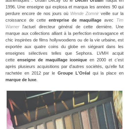
authentiques : Urban Decay ou le
Déclin Urbain
naquit en
1996. Une enseigne qui explosa et marqua les années 90 qui
perdure encore de nos jours où
Wende Zomnir
veille sur la
croissance de cette
entreprise de maquillage
avec
Tim
Warner
l'actuel directeur général de cette dernière. Une
marque aux collections alliant à la perfection extravagance et
chic inspirées de films hollywoodiens ou de la vie urbaine, est
exportée aux quatre coins du globe en siégeant dans les
enseignes sélectives telles que Sephora. LVMH acquit
cette
enseigne de maquillage iconique
en 2000 et c'est
après plusieurs acquisitions par d'autres sociétés, qu'elle fut
rachetée
en 2012
par le
Groupe L'Oréal
qui la place en
marque de luxe
.