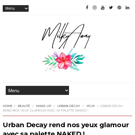
HOME
BEAUTÉ
MAKE-UP
URBAN DECAY
YEUX
URBAN DECAY
REND NOS YEUX GLAMOUR AVEC SA PALETTE NAKED !
Urban Decay rend nos yeux glamour
avec sa palette NAKED !