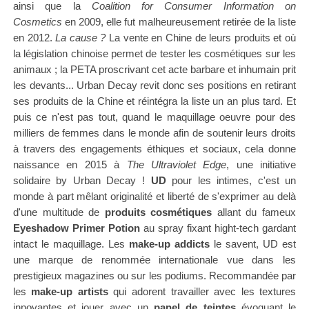
ainsi que la
Coalition for Consumer Information on
Cosmetics
en 2009, elle fut malheureusement retirée de la liste
en 2012.
La cause ?
La vente en Chine de leurs produits et où
la législation chinoise permet de tester les cosmétiques sur les
animaux ; la PETA proscrivant cet acte barbare et inhumain prit
les devants... Urban Decay revit donc ses positions en retirant
ses produits de la Chine et réintégra la liste un an plus tard.
Et
puis ce n'est pas tout, quand le maquillage oeuvre pour des
milliers de femmes dans le monde afin de soutenir leurs droits
à travers des engagements éthiques et sociaux, cela donne
naissance en 2015 à
The Ultraviolet Edge
, une initiative
solidaire by Urban Decay !
UD
pour les intimes, c'est un
monde à part mêlant originalité et liberté de s'exprimer au delà
d'une multitude de
produits cosmétiques
allant du fameux
Eyeshadow Primer Potion
au spray fixant hight-tech gardant
intact le maquillage. Les
make-up addicts
le savent, UD est
une marque de renommée internationale vue dans les
prestigieux magazines ou sur les podiums. Recommandée par
les
make-up artists
qui adorent travailler avec les textures
innovantes et jouer avec un
panel de teintes
évoquant le