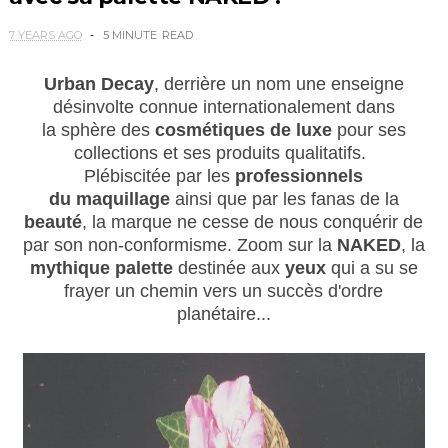
7 YEARS AGO
5 MINUTE
READ
Urban Decay
, derrière un nom une enseigne
désinvolte connue internationalement dans
la
sphère des
cosmétiques de luxe
pour ses
collections et ses produits qualitatifs.
Plébiscitée par les
professionnels
du maquillage
ainsi que par les fanas de la
beauté
,
la marque ne cesse de nous conquérir de
par son non-conformisme.
Zoom sur la
NAKED
, la
mythique palette
destinée aux
yeux
qui a su se
frayer un chemin vers
un
succès d'ordre
planétaire...