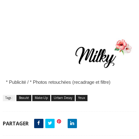
* Publicité /
*
Photos retouchées (recadrage et filtre)
Tags :
Beauté
Make-Up
Urban Decay
Yeux
PARTAGER