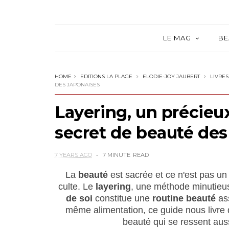
LE MAG
BE
HOME
EDITIONS LA PLAGE
ELODIE-JOY JAUBERT
LIVRES
DES JAPONAISES
Layering, un précieu
secret de beauté des
7 YEARS AGO
7 MINUTE
READ
La
beauté
est sacrée et ce n'est pas un
culte. Le
layering
, une méthode minutieus
de soi
constitue une
routine beauté
as
même alimentation, ce guide nous livre
beauté qui se ressent aussi 