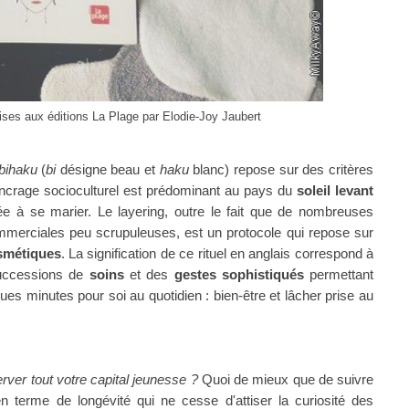
ises aux éditions La Plage par Elodie-Joy Jaubert
bihaku
(
bi
désigne beau et
haku
blanc) repose sur des critères
ancrage socioculturel est prédominant au pays du
soleil levant
ée à se marier. Le layering, outre le fait que de nombreuses
ommerciales peu scrupuleuses, est un protocole qui repose sur
osmétiques
. La signification de ce rituel en anglais correspond à
uccessions de
soins
et des
gestes sophistiqués
permettant
ues minutes pour soi au quotidien : bien-être et lâcher prise au
ver tout votre capital jeunesse ?
Quoi de mieux que de suivre
n terme de longévité qui ne cesse d'attiser la curiosité des