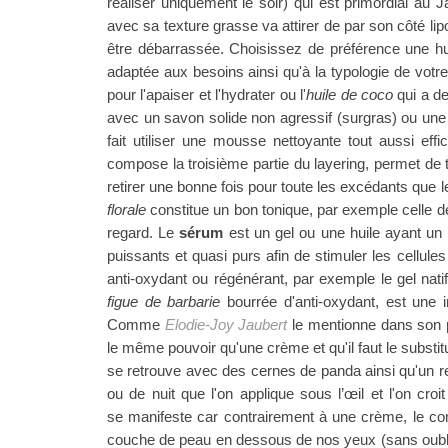
réaliser uniquement le soir) qui est primordial au J
avec sa texture grasse va attirer de par son côté lipo
être débarrassée. Choisissez de préférence une hu
adaptée aux besoins ainsi qu'à la typologie de votre 
pour l'apaiser et l'hydrater ou l'
huile de coco
qui a de
avec un savon solide non agressif (surgras) ou une 
fait utiliser une mousse nettoyante tout aussi ef
compose la troisième partie du layering, permet de to
retirer une bonne fois pour toute les excédants que 
florale
constitue un bon tonique, par exemple celle 
regard. Le
sérum
est un gel ou une huile ayant un 
puissants et quasi purs afin de stimuler les cellules
anti-oxydant ou régénérant, par exemple le gel natif
figue de barbarie
bourrée d'anti-oxydant, est une i
Comme
Elodie-Joy Jaubert
le mentionne dans son
le même pouvoir qu'une crème et qu'il faut le substit
se retrouve avec des cernes de panda ainsi qu'un r
ou de nuit que l'on applique sous l’œil et l'on croit
se
manifeste car contrairement à une crème, le co
couche de peau en dessous de nos yeux (sans oubli