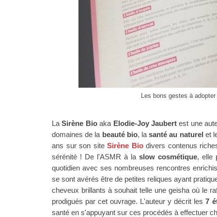
Les bons gestes à adopter l
La
Sirène Bio
aka
Elodie-Joy Jaubert
est une aute
domaines de la
beauté bio
, la
santé au naturel
et 
ans sur son site
Sirène Bio
divers contenus riches
sérénité ! De l'ASMR à la
slow cosmétique
, elle
quotidien avec ses nombreuses rencontres enrichi
se sont avérés être de petites reliques ayant prati
cheveux brillants à souhait telle une geisha où le 
prodigués par cet ouvrage. L'auteur y décrit les
7 é
santé en s'appuyant sur ces procédés à effectuer c