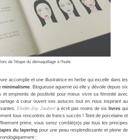
ors de l'étape du démaquillage à l'huile
ure accomplie et une illustratrice en herbe qui excelle dans les
le
minimalisme
. Blogueuse aguerrie où elle y dévoile depuis six
 et empreints de positivité pour mieux vivre sa féminité avec
 partage à cœur ouvert ses astuces tout en nous inspirant au
ssantes.
Elodie-Joy Jaubert
a écrit pas moins de six
livres
qui
quement tous rencontrés de francs succès !
Teint de porcelaine et
raffinement prime, vous serez comblé(e)s par tous les principes
tapes du layering
pour une peau resplendissante et pleine de
hronologiquement :