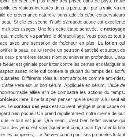
apon. En effet, en plus d'être très prisée dans ce pays, l'huile
phile les résidus incrustés dans la peau, qui, par la suite va en
ile de
provenance naturelle
sans additifs et/ou conservateurs
peau. Si elle est sèche, l'
huile d'amande douce
est excellente
 multiples usages. Une fois cette étape achevée, le
nettoyage
eau micellaire va parfaire le démaquillage. Vous pouvez tout à
ficace avec une sensation de fraîcheur en plus. La
lotion
qui
nifier la peau, de lui rendre un peu son élasticité et surtout de
les deux premières étapes n'ont pu enlever en profondeur. L'
eau
de
bleuet
est géniale pour lutter contre les cernes et défatiguer le
aspect assez riche qui contient la plupart du temps des actifs
 cutanées. Différents rôles lui sont attribués comme anti-rides,
 d'
aloe vera
est un bon sérum. Appliquée en sérum, l'
huile de
ncontournable alliée afin de combattre les actions du temps.
précieux livre
, il ne faut pas penser que le sérum à lui seul ait
uer.
Le
contour des yeux
est souvent négligé et pour cause on
egard bien poché ! On prend régulièrement notre crème de jour
 que le tout est joué. Que nenni, c'est bien l'effet inverse qui
ntour des yeux est spécifiquement conçu pour hydrater la fine
er les paupières). Le
thé vert
connu pour ses propriétés luttant